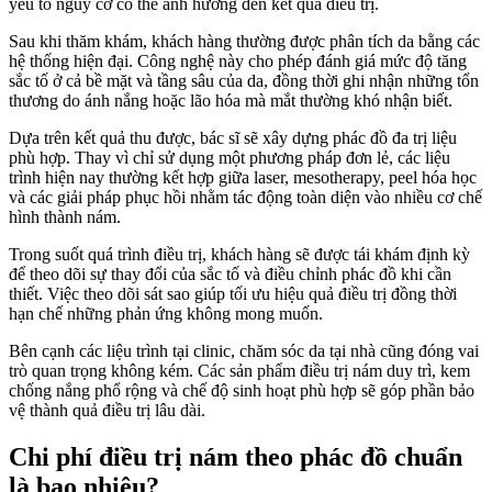
yếu tố nguy cơ có thể ảnh hưởng đến kết quả điều trị.
Sau khi thăm khám, khách hàng thường được phân tích da bằng các
hệ thống hiện đại. Công nghệ này cho phép đánh giá mức độ tăng
sắc tố ở cả bề mặt và tầng sâu của da, đồng thời ghi nhận những tổn
thương do ánh nắng hoặc lão hóa mà mắt thường khó nhận biết.
Dựa trên kết quả thu được, bác sĩ sẽ xây dựng phác đồ đa trị liệu
phù hợp. Thay vì chỉ sử dụng một phương pháp đơn lẻ, các liệu
trình hiện nay thường kết hợp giữa laser, mesotherapy, peel hóa học
và các giải pháp phục hồi nhằm tác động toàn diện vào nhiều cơ chế
hình thành nám.
Trong suốt quá trình điều trị, khách hàng sẽ được tái khám định kỳ
để theo dõi sự thay đổi của sắc tố và điều chỉnh phác đồ khi cần
thiết. Việc theo dõi sát sao giúp tối ưu hiệu quả điều trị đồng thời
hạn chế những phản ứng không mong muốn.
Bên cạnh các liệu trình tại clinic, chăm sóc da tại nhà cũng đóng vai
trò quan trọng không kém. Các sản phẩm điều trị nám duy trì, kem
chống nắng phổ rộng và chế độ sinh hoạt phù hợp sẽ góp phần bảo
vệ thành quả điều trị lâu dài.
Chi phí điều trị nám theo phác đồ chuẩn
là bao nhiêu?