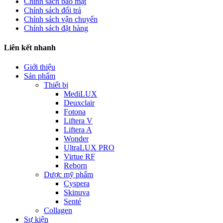
Chính sách bảo mật
Chính sách đổi trả
Chính sách vận chuyển
Chính sách đặt hàng
Liên kết nhanh
Giới thiệu
Sản phẩm
Thiết bị
MediLUX
Deuxclair
Fotona
Liftera V
Liftera A
Wonder
UltraLUX PRO
Virtue RF
Reborn
Dược mỹ phẩm
Cyspera
Skinuva
Senté
Collagen
Sự kiện