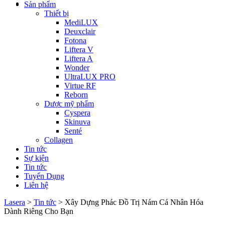
Sản phẩm
Thiết bị
MediLUX
Deuxclair
Fotona
Liftera V
Liftera A
Wonder
UltraLUX PRO
Virtue RF
Reborn
Dược mỹ phẩm
Cyspera
Skinuva
Senté
Collagen
Tin tức
Sự kiện
Tin tức
Tuyển Dụng
Liên hệ
Lasera
>
Tin tức
>
Xây Dựng Phác Đồ Trị Nám Cá Nhân Hóa
Dành Riêng Cho Bạn