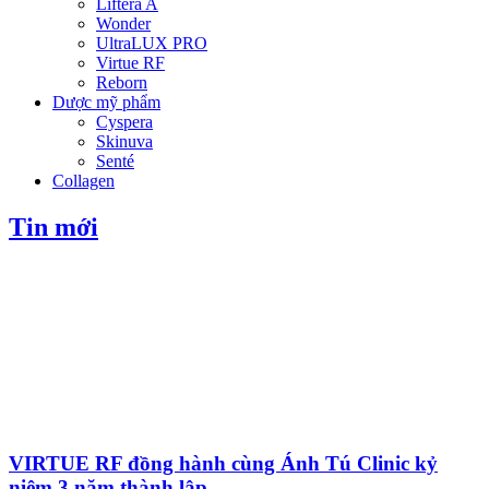
Liftera A
Wonder
UltraLUX PRO
Virtue RF
Reborn
Dược mỹ phẩm
Cyspera
Skinuva
Senté
Collagen
Tin mới
VIRTUE RF đồng hành cùng Ánh Tú Clinic kỷ
niệm 3 năm thành lập