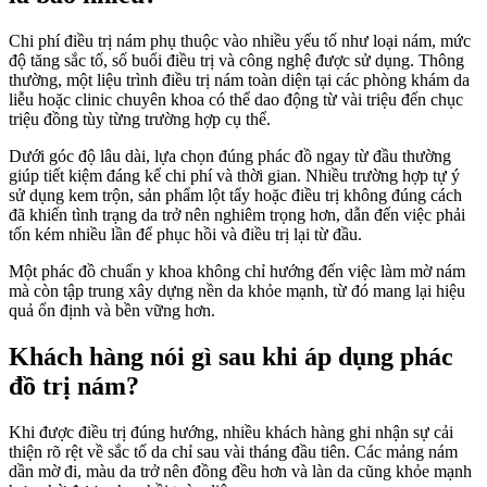
Chi phí điều trị nám phụ thuộc vào nhiều yếu tố như loại nám, mức
độ tăng sắc tố, số buổi điều trị và công nghệ được sử dụng. Thông
thường, một liệu trình điều trị nám toàn diện tại các phòng khám da
liễu hoặc clinic chuyên khoa có thể dao động từ vài triệu đến chục
triệu đồng tùy từng trường hợp cụ thể.
Dưới góc độ lâu dài, lựa chọn đúng phác đồ ngay từ đầu thường
giúp tiết kiệm đáng kể chi phí và thời gian. Nhiều trường hợp tự ý
sử dụng kem trộn, sản phẩm lột tẩy hoặc điều trị không đúng cách
đã khiến tình trạng da trở nên nghiêm trọng hơn, dẫn đến việc phải
tốn kém nhiều lần để phục hồi và điều trị lại từ đầu.
Một phác đồ chuẩn y khoa không chỉ hướng đến việc làm mờ nám
mà còn tập trung xây dựng nền da khỏe mạnh, từ đó mang lại hiệu
quả ổn định và bền vững hơn.
Khách hàng nói gì sau khi áp dụng phác
đồ trị nám?
Khi được điều trị đúng hướng, nhiều khách hàng ghi nhận sự cải
thiện rõ rệt về sắc tố da chỉ sau vài tháng đầu tiên. Các mảng nám
dần mờ đi, màu da trở nên đồng đều hơn và làn da cũng khỏe mạnh