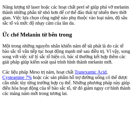
Năng lượng từ laser hoặc các hoạt chất peel sẽ giúp phá vỡ melanin
thành những phân tử nhỏ hơn để cơ thể đào thải tự nhiên theo thời
gian. Việc lựa chọn công nghệ nào phụ thuộc vào loại nám, độ sâu
sắc tố và mức độ nhạy cảm của làn da.
Ức chế Melanin từ bên trong
Một trong những nguyên nhân khiến nám dễ tái phát là do các tế
bào sắc tố vẫn tiếp tục hoạt động mạnh mẽ sau điều trị. Vì vậy, song
song với việc xử lý sắc tố hiện có, bác sĩ thường kết hợp thêm các
giải pháp giúp kiểm soát quá trình hình thành melanin mới.
Các liệu pháp Meso trị nám, hoạt chất
Tranexamic Acid
,
Cysteamine 7%
hoặc các sản phẩm hỗ trợ đường uống có thể được
cân nhắc tùy từng trường hợp cụ thể. Những phương pháp này giúp
điều hòa hoạt động của tế bào sắc tố, từ đó giảm nguy cơ hình thành
các mảng nám mới trong tương lai.