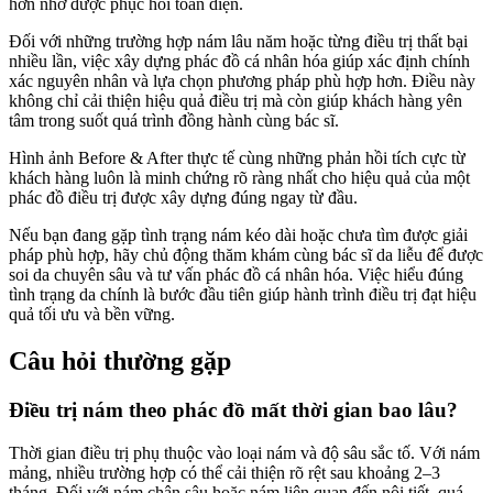
hơn nhờ được phục hồi toàn diện.
Đối với những trường hợp nám lâu năm hoặc từng điều trị thất bại
nhiều lần, việc xây dựng phác đồ cá nhân hóa giúp xác định chính
xác nguyên nhân và lựa chọn phương pháp phù hợp hơn. Điều này
không chỉ cải thiện hiệu quả điều trị mà còn giúp khách hàng yên
tâm trong suốt quá trình đồng hành cùng bác sĩ.
Hình ảnh Before & After thực tế cùng những phản hồi tích cực từ
khách hàng luôn là minh chứng rõ ràng nhất cho hiệu quả của một
phác đồ điều trị được xây dựng đúng ngay từ đầu.
Nếu bạn đang gặp tình trạng nám kéo dài hoặc chưa tìm được giải
pháp phù hợp, hãy chủ động thăm khám cùng bác sĩ da liễu để được
soi da chuyên sâu và tư vấn phác đồ cá nhân hóa. Việc hiểu đúng
tình trạng da chính là bước đầu tiên giúp hành trình điều trị đạt hiệu
quả tối ưu và bền vững.
Câu hỏi thường gặp
Điều trị nám theo phác đồ mất thời gian bao lâu?
Thời gian điều trị phụ thuộc vào loại nám và độ sâu sắc tố. Với nám
mảng, nhiều trường hợp có thể cải thiện rõ rệt sau khoảng 2–3
tháng. Đối với nám chân sâu hoặc nám liên quan đến nội tiết, quá