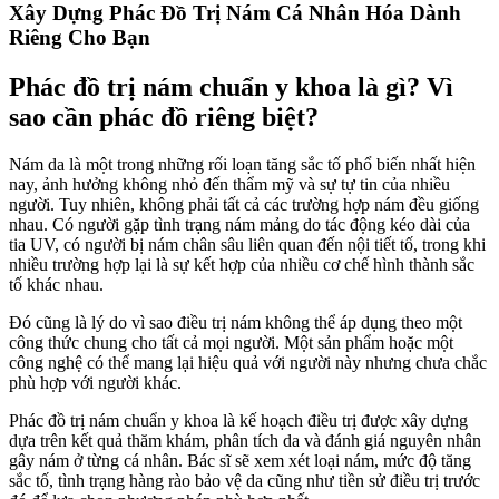
Xây Dựng Phác Đồ Trị Nám Cá Nhân Hóa Dành
Riêng Cho Bạn
Phác đồ trị nám chuẩn y khoa là gì? Vì
sao cần phác đồ riêng biệt?
Nám da là một trong những rối loạn tăng sắc tố phổ biến nhất hiện
nay, ảnh hưởng không nhỏ đến thẩm mỹ và sự tự tin của nhiều
người. Tuy nhiên, không phải tất cả các trường hợp nám đều giống
nhau. Có người gặp tình trạng nám mảng do tác động kéo dài của
tia UV, có người bị nám chân sâu liên quan đến nội tiết tố, trong khi
nhiều trường hợp lại là sự kết hợp của nhiều cơ chế hình thành sắc
tố khác nhau.
Đó cũng là lý do vì sao điều trị nám không thể áp dụng theo một
công thức chung cho tất cả mọi người. Một sản phẩm hoặc một
công nghệ có thể mang lại hiệu quả với người này nhưng chưa chắc
phù hợp với người khác.
Phác đồ trị nám chuẩn y khoa là kế hoạch điều trị được xây dựng
dựa trên kết quả thăm khám, phân tích da và đánh giá nguyên nhân
gây nám ở từng cá nhân. Bác sĩ sẽ xem xét loại nám, mức độ tăng
sắc tố, tình trạng hàng rào bảo vệ da cũng như tiền sử điều trị trước