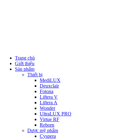
Trang chủ
Giới thiệu
Sản phẩm
Thiết bị
MediLUX
Deuxclair
Fotona
Liftera V
Liftera A
Wonder
UltraLUX PRO
Virtue RF
Reborn
Dược mỹ phẩm
Cyspera