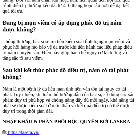
trình điều trị thường kéo dài từ 4–6 tháng hoặc lâu hơn để đạt kết
quả tối ưu.
Đang bị mụn viêm có áp dụng phác đồ trị nám
được không?
Thông thường, bác sĩ sẽ ưu tiên kiểm soát tình trạng mụn viêm và
phục hồi hàng rào bảo vệ da trước khi tiến hành các liệu pháp điều
trị nám chuyên sâu. Điều này giúp hạn chế nguy cơ kích ứng và
tăng sắc tố sau viêm.
Sau khi kết thúc phác đồ điều trị, nám có tái phát
không?
Nám là một bệnh lý da liễu mạn tính nên vẫn tồn tại nguy cơ tái
phát. Tuy nhiên, khi tuân thủ hướng dẫn của bác sĩ, sử dụng các sản
phẩm duy trì phù hợp và chống nắng đầy đủ mỗi ngày, khả năng tái
phát sẽ được kiểm soát ở mức thấp và kết quả điều trị có thể được
duy trì trong thời gian dài.
NHẬP KHẨU & PHÂN PHỐI ĐỘC QUYỀN BỞI LASERA
🌐:
https://lasera.vn/