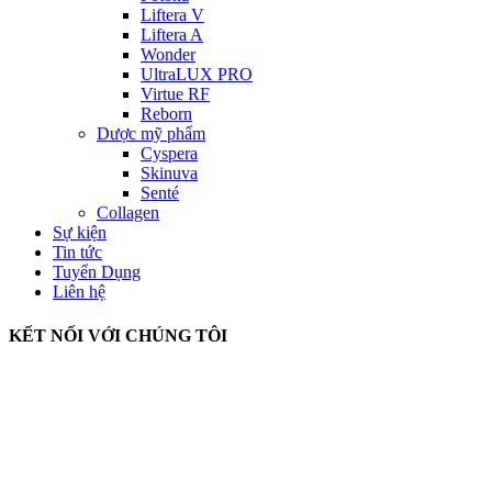
Liftera V
Liftera A
Wonder
UltraLUX PRO
Virtue RF
Reborn
Dược mỹ phẩm
Cyspera
Skinuva
Senté
Collagen
Sự kiện
Tin tức
Tuyển Dụng
Liên hệ
KẾT NỐI VỚI CHÚNG TÔI