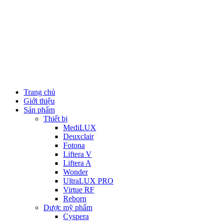
Trang chủ
Giới thiệu
Sản phẩm
Thiết bị
MediLUX
Deuxclair
Fotona
Liftera V
Liftera A
Wonder
UltraLUX PRO
Virtue RF
Reborn
Dược mỹ phẩm
Cyspera