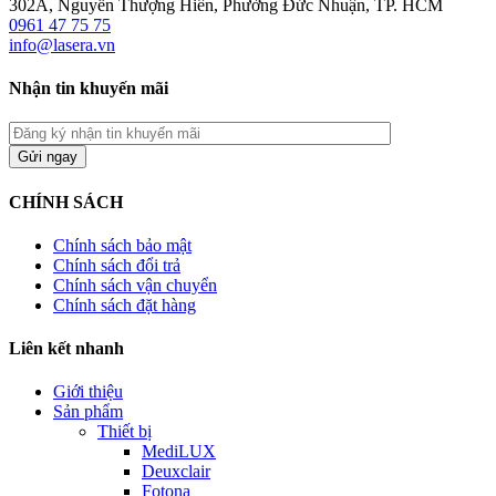
302A, Nguyễn Thượng Hiền, Phường Đức Nhuận, TP. HCM
0961 47 75 75
info@lasera.vn
Nhận tin khuyến mãi
CHÍNH SÁCH
Chính sách bảo mật
Chính sách đổi trả
Chính sách vận chuyển
Chính sách đặt hàng
Liên kết nhanh
Giới thiệu
Sản phẩm
Thiết bị
MediLUX
Deuxclair
Fotona