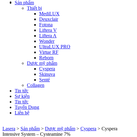
Sản phẩm
Thiết bị
MediLUX
Deuxclair
Fotona
Liftera V
Liftera A
Wonder
UltraLUX PRO
Virtue RF
Reborn
Dược mỹ phẩm
Cyspera
Skinuva
Senté
Collagen
Tin tức
Sự kiện
Tin tức
Tuyển Dụng
Liên hệ
Lasera
>
Sản phẩm
>
Dược mỹ phẩm
>
Cyspera
>
Cyspera
Intensive System – Cysteamine 7%