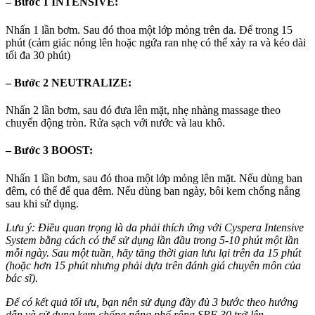
– Bước 1
INTENSIVE
:
Nhấn 1 lần bơm. Sau đó thoa một lớp mỏng trên da. Để trong 15
phút (cảm giác nóng lên hoặc ngứa ran nhẹ có thể xảy ra và kéo dài
tối đa 30 phút)
– Bước 2
NEUTRALIZE
:
Nhấn 2 lần bơm, sau đó đưa lên mặt, nhẹ nhàng massage theo
chuyển động tròn. Rửa sạch với nước và lau khô.
– Bước 3
BOOST
:
Nhấn 1 lần bơm, sau đó thoa một lớp mỏng lên mặt. Nếu dùng ban
đêm, có thể để qua đêm. Nếu dùng ban ngày, bôi kem chống nắng
sau khi sử dụng.
Lưu ý: Điều quan trọng là da phải thích ứng với Cyspera Intensive
System bằng cách có thể sử dụng lần đầu trong 5-10 phút một lần
mỗi ngày. Sau một tuần, hãy tăng thời gian lưu lại trên da 15 phút
(hoặc hơn 15 phút nhưng phải dựa trên đánh giá chuyên môn của
bác sĩ).
Để có kết quả tối ưu, bạn nên sử dụng đầy đủ 3 bước theo hướng
dẫn và sử dụng kem chống nắng phổ rộng SPF 30 trở lên.