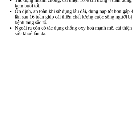
Tác động nhanh chóng, cải thiện 10% chỉ trong 4 tuần dùng
kem buổi tối.
Ổn định, an toàn khi sử dụng lâu dài, dung nạp tốt hơn gấp 4
lần sau 16 tuần giúp cải thiện chất lượng cuộc sống người bị
bệnh tăng sắc tố.
Ngoài ra còn có tác dụng chống oxy hoá mạnh mẽ, cải thiện
sức khoẻ làn da.