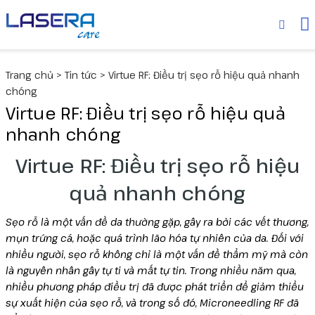
Thiết bị
MediLUX
Cyspera
Trang chủ
>
Tin tức
>
Virtue RF: Điều trị sẹo rỗ hiệu quả nhanh
Deuxclair
Dược mỹ phẩm
Skinuva
chóng
Virtue RF: Điều trị sẹo rỗ hiệu quả
Fotona
Senté
Collagen
nhanh chóng
Virtue RF: Điều trị sẹo rỗ hiệu
Liftera V
quả nhanh chóng
Liftera A
Sẹo rỗ là một vấn đề da thường gặp, gây ra bởi các vết thương,
Wonder
mụn trứng cá, hoặc quá trình lão hóa tự nhiên của da. Đối với
nhiều người, sẹo rỗ không chỉ là một vấn đề thẩm mỹ mà còn
UltraLUX PRO
là nguyên nhân gây tự ti và mất tự tin. Trong nhiều năm qua,
nhiều phương pháp điều trị đã được phát triển để giảm thiểu
sự xuất hiện của sẹo rỗ, và trong số đó, Microneedling RF đã
Virtue RF