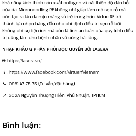
khả năng kích thích sản xuất collagen và cải thiện độ đàn hồi
của da, Microneedling RF không chỉ giúp làm mờ sẹo rỗ mà
còn tạo ra làn da mịn màng và trẻ trung hơn. Virtue RF trở
thành lựa chọn hàng đầu cho chỉ định điều trị sẹo rỗ bởi
không chỉ sự tiện ích mà còn là tính an toàn của quy trình điều
trị cũng làm cho bệnh nhân vô cùng hài lòng.
NHẬP KHẨU & PHÂN PHỐI ĐỘC QUYỀN BỞI LASERA
🌐:
https://lasera.vn/
📱:
https://www.facebook.com/virtuerfvietnam
📞: 0961 47 75 75 (Tư vấn/đặt hàng)
📌: 302A Nguyễn Thượng Hiền, Phú Nhuận, TPHCM
Bình luận: