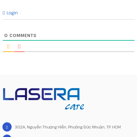
Login
0
COMMENTS
302A, Nguyễn Thượng Hiền, Phường Đức Nhuận, TP. HCM