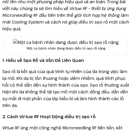
nổi lên như một phương pháp hiệu quả và an toàn. Trong bài
viết này, chúng ta sẽ tìm hiểu về Virtue RF – thiết bị ứng dụng
Reborn
Microneedling RF đầu tiên trên thế giới tích hợp hệ thống làm
mát Cooling System và cách nó giúp điều trị sẹo rỗ một cách
hiệu quả.
Một ca bệnh nhân đang được điều trị sẹo rỗ nặng
1. Hiểu về Sẹo Rỗ và Vấn Đề Liên Quan
Sẹo rỗ là kết quả của quá trình tự nhiên của da trong việc làm
lại mô. Khi da bị tổn thương hoặc viêm nhiễm, quá trình phục
hồi có thể dẫn đến sự hình thành của sẹo. Sẹo rỗ thường xuất
hiện khi da không thể tái tạo mô một cách đồng đều, dẫn đến
sự mất đi một phần của lớp biểu bì và làm hình thành các lỗ
trên da.
2. Cách Virtue RF Hoạt Động điều trị sẹo rỗ
Virtue RF ứng một công nghệ Microneedling RF tiên tiến, kết