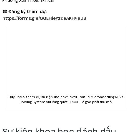
Phường Xuân Hòa, TP.HCM
Reborn
☎
Đăng ký tham dự:
https://forms.gle/QQEHieYzqaAKH4eU6
Quý Bác sĩ tham dự sự kiện The next level – Virtue Microneedling RF vs
Cooling System vui lòng quét QRCODE ở góc phải thư mời
Sự kiện khoa học đánh dấu