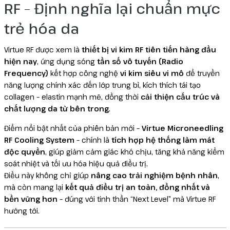
RF – Định nghĩa lại chuẩn mực
trẻ hóa da
Virtue RF được xem là
thiết bị vi kim RF tiên tiến hàng đầu
hiện nay
, ứng dụng sóng
tần số vô tuyến (Radio
Frequency)
kết hợp công nghệ
vi kim siêu vi mô
để truyền
năng lượng chính xác đến lớp trung bì, kích thích tái tạo
collagen – elastin mạnh mẽ, đồng thời
cải thiện cấu trúc và
chất lượng da từ bên trong
.
Điểm nổi bật nhất của phiên bản mới –
Virtue Microneedling
RF Cooling System
– chính là
tích hợp hệ thống làm mát
độc quyền
, giúp giảm cảm giác khó chịu, tăng khả năng kiểm
soát nhiệt và tối ưu hóa hiệu quả điều trị.
Điều này không chỉ giúp
nâng cao trải nghiệm bệnh nhân
,
mà còn mang lại
kết quả điều trị an toàn, đồng nhất và
bền vững hơn
– đúng với tinh thần “Next Level” mà Virtue RF
hướng tới.