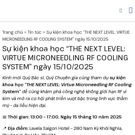
Thiết bị
MediLUX
Cyspera
Trang chủ
>
Tin tức
>
Sự kiện khoa học “THE NEXT LEVEL: VIRTUE
Deuxclair
Dược mỹ phẩm
Skinuva
MICRONEEDLING RF COOLING SYSTEM” ngày 15/10/2025
Sự kiện khoa học “THE NEXT LEVEL:
Fotona
Senté
Collagen
VIRTUE MICRONEEDLING RF COOLING
SYSTEM” ngày 15/10/2025
Liftera V
Kính mời Quý Bác sĩ, Quý Chuyên gia cùng tham dự
sự kiện
Liftera A
khoa học “THE NEXT LEVEL: Virtue Microneedling RF Cooling
System”
để cùng khám phá công nghệ không giới hạn RF vi
kim và mở ra cơ hội phát triển vượt bậc trong lĩnh vực thẩm
Wonder
mỹ – da liễu hiện đại.
UltraLUX PRO
📅
Thời gian:
13:00 – 17:00
,
Ngày 15 tháng 10 năm 2025
📍
Địa điểm:
Lavela Saigon Hotel – 280 Nam Kỳ Khởi Nghĩa,
Virtue RF