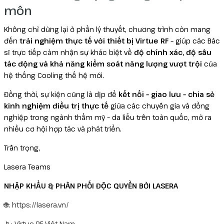
môn
Không chỉ dừng lại ở phần lý thuyết, chương trình còn mang
đến
trải nghiệm thực tế với thiết bị Virtue RF
– giúp các Bác
sĩ trực tiếp cảm nhận sự khác biệt về
độ chính xác, độ sâu
tác động và khả năng kiểm soát năng lượng vượt trội
của
hệ thống Cooling thế hệ mới.
Đồng thời, sự kiện cũng là dịp để
kết nối – giao lưu – chia sẻ
kinh nghiệm điều trị thực tế
giữa các chuyên gia và đồng
nghiệp trong ngành thẩm mỹ – da liễu trên toàn quốc, mở ra
nhiều cơ hội hợp tác và phát triển.
Trân trọng,
Lasera Teams
NHẬP KHẨU & PHÂN PHỐI ĐỘC QUYỀN BỞI LASERA
🌐:
https://lasera.vn/
📱:
Virtue RF Việt Nam