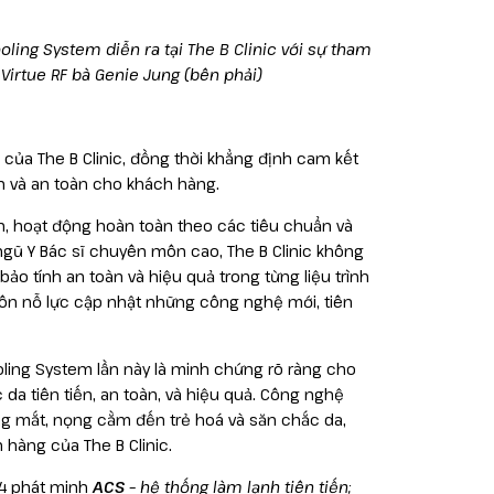
ling System diễn ra tại The B Clinic với sự tham
 Virtue RF bà Genie Jung (bên phải)
của The B Clinic, đồng thời khẳng định cam kết
n và an toàn cho khách hàng.
ín, hoạt động hoàn toàn theo các tiêu chuẩn và
 ngũ Y Bác sĩ chuyên môn cao, The B Clinic không
 tính an toàn và hiệu quả trong từng liệu trình
 luôn nỗ lực cập nhật những công nghệ mới, tiên
oling System lần này là minh chứng rõ ràng cho
da tiên tiến, an toàn, và hiệu quả. Công nghệ
bọng mắt, nọng cằm đến trẻ hoá và săn chắc da,
hàng của The B Clinic.
 4 phát minh
ACS
– hệ thống làm lạnh tiên tiến;