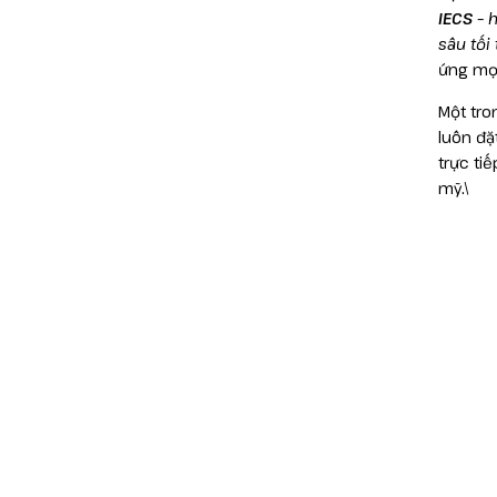
IECS
– 
sâu tối
ứng mọi
Một tro
luôn đặ
trực ti
mỹ.\