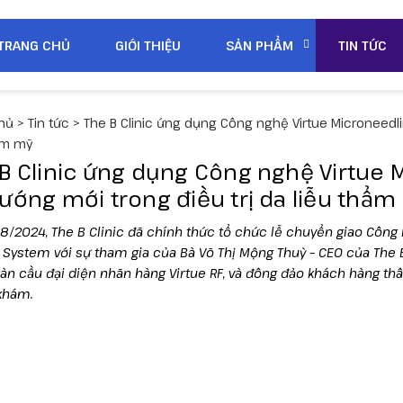
TRANG CHỦ
GIỚI THIỆU
SẢN PHẨM
TIN TỨC
hủ
>
Tin tức
>
The B Clinic ứng dụng Công nghệ Virtue Microneedli
ẩm mỹ
B Clinic ứng dụng Công nghệ Virtue 
ướng mới trong điều trị da liễu thẩm
8/2024, The B Clinic đã chính thức tổ chức lễ chuyển giao Công 
 System với sự tham gia của Bà Võ Thị Mộng Thuỳ – CEO của The B
oàn cầu đại diện nhãn hàng Virtue RF, và đông đảo khách hàng thâ
khám.