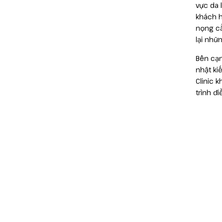
vực da 
khách h
nọng cằ
lại nhữ
Bên cạn
nhật ki
Clinic 
trình điề