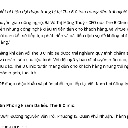
hiết bị hiện đại được trang bị tại The B Clinic mang đến trải ng
chuyển giao công nghệ, Bà Võ Thị Mộng Thuỳ – CEO của The B Clinic,
n những công nghệ điều trị tiên tiến cho khách hàng, và Virtue R
ôi cam kết sẽ tiếp tục phát triển và cải tiến dịch vụ để không 
àng.”
àng khi đến với The B Clinic sẽ được trải nghiệm quy trình chăm 
ị và chăm sóc sau liệu trình. Với đội ngũ y bác sĩ chuyên môn ca
u đáo, The B Clinic tự tin mang đến cho khách hàng những trải ngh
khỏe mạnh, tươi trẻ.
RF
được nhập khẩu và phân phối trực tiếp tại Việt Nam bởi
Công t
in Phòng khám Da liễu The B Clinic:
: 38/11 Đường Nguyễn Văn Trỗi, Phường 15, Quận Phú Nhuận, Thành
: 0369 005 001