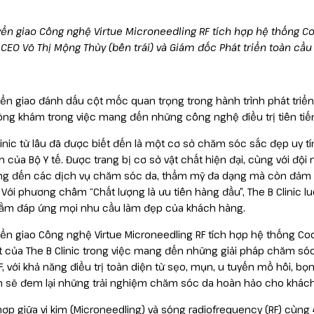
ển giao Công nghệ Virtue Microneedling RF tích hợp hệ thống Coo
 CEO Võ Thị Mộng Thùy (bên trái) và Giám đốc Phát triển toàn cầu
ển giao đánh dấu cột mốc quan trọng trong hành trình phát triển 
ng khám trong việc mang đến những công nghệ điều trị tiên tiế
linic từ lâu đã được biết đến là một cơ sở chăm sóc sắc đẹp uy t
h của Bộ Y tế. Được trang bị cơ sở vật chất hiện đại, cùng với đội
g đến các dịch vụ chăm sóc da, thẩm mỹ đa dạng mà còn đảm bảo
ị. Với phương châm “Chất lượng là ưu tiên hàng đầu”, The B Clinic
hằm đáp ứng mọi nhu cầu làm đẹp của khách hàng.
ển giao Công nghệ Virtue Microneedling RF tích hợp hệ thống Co
t của The B Clinic trong việc mang đến những giải pháp chăm sóc 
RF, với khả năng điều trị toàn diện từ sẹo, mụn, u tuyến mồ hôi, 
 sẽ đem lại những trải nghiệm chăm sóc da hoàn hảo cho khách 
hợp giữa vi kim (Microneedling) và sóng radiofrequency (RF) cùng