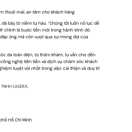
hiệm thoải mái, an tâm cho khách hàng
 đã bày tỏ niềm tự hào: “Chúng tôi luôn nỗ lực để
F chính là bước tiến mới trong hành trình đó.
chỉ đáp ứng mà còn vượt qua sự mong đợi của
sóc da toàn diện, từ thăm khám, tư vấn cho đến
o, công nghệ tiên tiến và dịch vụ chăm sóc khách
iệm tuyệt vời nhất trong việc cải thiện và duy trì
y TNHH LASERA
.
 phố Hồ Chí Minh