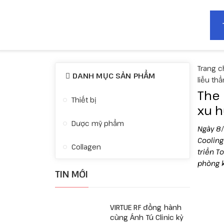
Trang c
DANH MỤC SẢN PHẨM
liễu th
The 
Thiết bị
xu h
Dược mỹ phẩm
Ngày 8/
Cooling
Collagen
triển T
phòng 
TIN MỚI
VIRTUE RF đồng hành
cùng Ánh Tú Clinic kỷ