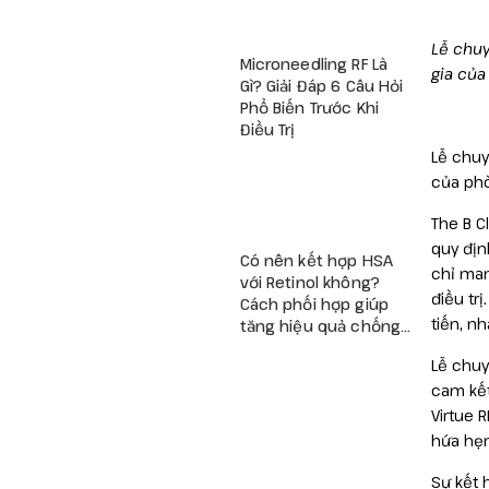
Lễ chuy
Microneedling RF Là
gia của
Gì? Giải Đáp 6 Câu Hỏi
Phổ Biến Trước Khi
Điều Trị
Lễ chuy
của phò
The B C
quy địn
Có nên kết hợp HSA
chỉ man
với Retinol không?
điều tr
Cách phối hợp giúp
tiến, n
tăng hiệu quả chống
lão hóa và giảm kích
Lễ chuy
ứng
cam k
ế
Virtue 
hứa hẹn
Sự kết 