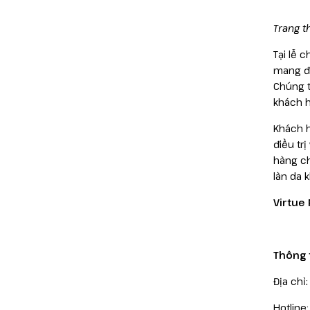
Trang t
Tại lễ 
mang đế
Chúng t
khách h
Khách h
điều tr
hàng ch
làn da 
Virtue 
Thông t
Địa chỉ
Hotline