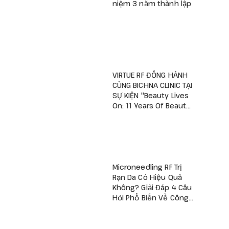
niệm 3 năm thành lập
VIRTUE RF ĐỒNG HÀNH
CÙNG BICHNA CLINIC TẠI
SỰ KIỆN "Beauty Lives
On: 11 Years Of Beauty
– A New Viva Begins"
Microneedling RF Trị
Rạn Da Có Hiệu Quả
Không? Giải Đáp 4 Câu
Hỏi Phổ Biến Về Công
Nghệ RF Vi Kim