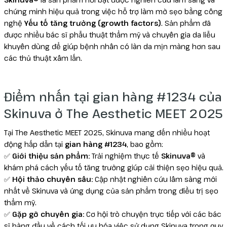
chứng minh hiệu quả trong việc hỗ trợ làm mờ sẹo bằng công
nghệ
Yếu tố tăng trưởng (growth factors)
. Sản phẩm đã
được nhiều bác sĩ phẫu thuật thẩm mỹ và chuyên gia da liễu
khuyên dùng để giúp bệnh nhân có làn da mịn màng hơn sau
các thủ thuật xâm lấn.
Điểm nhấn tại gian hàng #1234 của
Skinuva ở The Aesthetic MEET 2025
Tại The Aesthetic MEET 2025, Skinuva mang đến nhiều hoạt
động hấp dẫn tại
gian hàng #1234
, bao gồm:
✅
Giới thiệu sản phẩm:
Trải nghiệm thực tế
Skinuva®
và
khám phá cách yếu tố tăng trưởng giúp cải thiện sẹo hiệu quả.
✅
Hội thảo chuyên sâu:
Cập nhật nghiên cứu lâm sàng mới
nhất về Skinuva và ứng dụng của sản phẩm trong điều trị sẹo
thẩm mỹ.
✅
Gặp gỡ chuyên gia:
Cơ hội trò chuyện trực tiếp với các bác
sĩ hàng đầu về cách tối ưu hóa việc sử dụng Skinuva trong quy