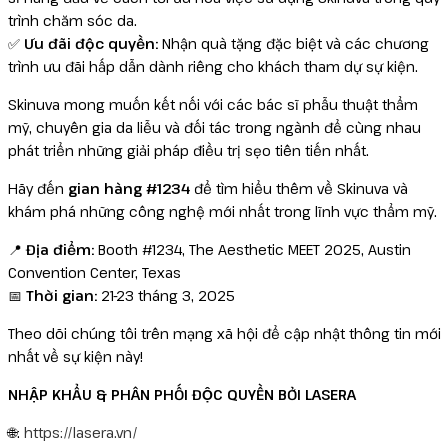
trình chăm sóc da.
✅
Ưu đãi độc quyền:
Nhận quà tặng đặc biệt và các chương
trình ưu đãi hấp dẫn dành riêng cho khách tham dự sự kiện.
Skinuva mong muốn kết nối với các bác sĩ phẫu thuật thẩm
mỹ, chuyên gia da liễu và đối tác trong ngành để cùng nhau
phát triển những giải pháp điều trị sẹo tiên tiến nhất.
Hãy đến
gian hàng #1234
để tìm hiểu thêm về Skinuva và
khám phá những công nghệ mới nhất trong lĩnh vực thẩm mỹ.
📍
Địa điểm:
Booth #1234, The Aesthetic MEET 2025, Austin
Convention Center, Texas
📅
Thời gian:
21-23 tháng 3, 2025
Theo dõi chúng tôi trên mạng xã hội để cập nhật thông tin mới
nhất về sự kiện này!
NHẬP KHẨU & PHÂN PHỐI ĐỘC QUYỀN BỞI LASERA
🌐:
https://lasera.vn/