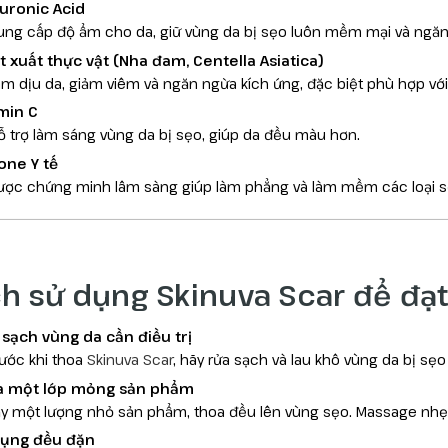
uronic Acid
ung cấp độ ẩm cho da, giữ vùng da bị sẹo luôn mềm mại và ngăn
t xuất thực vật (Nha đam, Centella Asiatica)
àm dịu da, giảm viêm và ngăn ngừa kích ứng, đặc biệt phù hợp vớ
min C
ỗ trợ làm sáng vùng da bị sẹo, giúp da đều màu hơn.
cone Y tế
ược chứng minh lâm sàng giúp làm phẳng và làm mềm các loại sẹ
h sử dụng Skinuva Scar để đạt
sạch vùng da cần điều trị
rước khi thoa
Skinuva Scar
, hãy rửa sạch và lau khô vùng da bị sẹo
a một lớp mỏng sản phẩm
ấy một lượng nhỏ sản phẩm, thoa đều lên vùng sẹo. Massage nh
dụng đều đặn