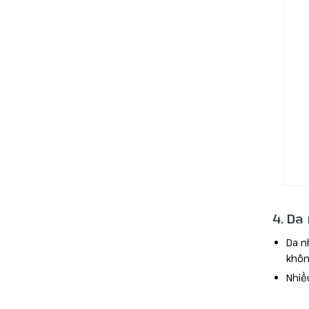
4. Da
Da n
khôn
Nhiề