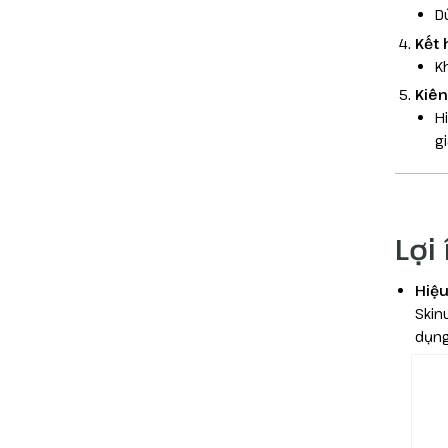
D
Kết 
K
Kiên
H
gi
Lợi
Hiệu
Skin
dụng