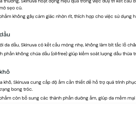
da thường, Skinuva hoạt động hiệu quả trong việc duy trì kết cấu
mờ sẹo cũ.
phẩm không gây cảm giác nhờn rít, thích hợp cho việc sử dụng h
 dầu
với da dầu, Skinuva có kết cấu mỏng nhẹ, không làm bít tắc lỗ c
h phần không chứa dầu (oil-free) giúp kiểm soát lượng dầu thừa t
 khô
da khô, Skinuva cung cấp độ ẩm cần thiết để hỗ trợ quá trình phụ
 trạng bong tróc.
phẩm còn bổ sung các thành phần dưỡng ẩm, giúp da mềm mại hơn