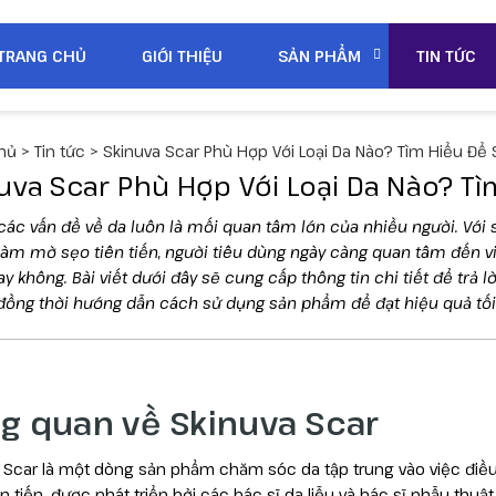
TRANG CHỦ
GIỚI THIỆU
SẢN PHẨM
TIN TỨC
hủ
>
Tin tức
>
Skinuva Scar Phù Hợp Với Loại Da Nào? Tìm Hiểu Để
uva Scar Phù Hợp Với Loại Da Nào? T
các vấn đề về da luôn là mối quan tâm lớn của nhiều người. Với 
làm mờ sẹo tiên tiến, người tiêu dùng ngày càng quan tâm đến v
y không. Bài viết dưới đây sẽ cung cấp thông tin chi tiết để trả lờ
 đồng thời hướng dẫn cách sử dụng sản phẩm để đạt hiệu quả tối
g quan về Skinuva Scar
 Scar là một dòng sản phẩm chăm sóc da tập trung vào việc điều
ên tiến, được phát triển bởi các bác sĩ da liễu và bác sĩ phẫu th