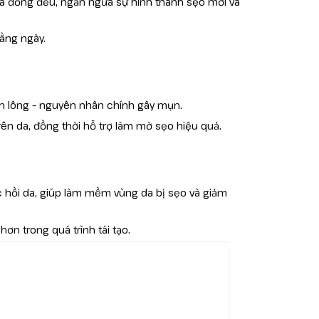
 da đồng đều, ngăn ngừa sự hình thành sẹo mới và
ằng ngày.
hân lông – nguyên nhân chính gây mụn.
rên da, đồng thời hỗ trợ làm mờ sẹo hiệu quả.
c hồi da, giúp làm mềm vùng da bị sẹo và giảm
 trong quá trình tái tạo.