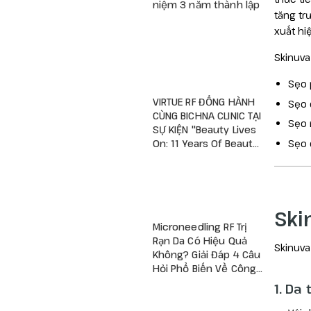
niệm 3 năm thành lập
tăng tr
xuất hi
Skinuva
Sẹo 
VIRTUE RF ĐỒNG HÀNH
Sẹo 
CÙNG BICHNA CLINIC TẠI
Sẹo 
SỰ KIỆN "Beauty Lives
Sẹo 
On: 11 Years Of Beauty
– A New Viva Begins"
Ski
Microneedling RF Trị
Rạn Da Có Hiệu Quả
Skinuva
Không? Giải Đáp 4 Câu
Hỏi Phổ Biến Về Công
Nghệ RF Vi Kim
1. Da