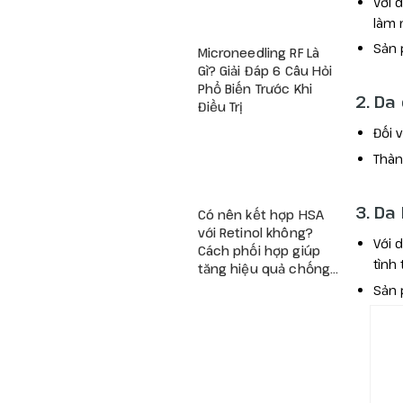
Với 
làm 
Sản 
Microneedling RF Là
Gì? Giải Đáp 6 Câu Hỏi
Phổ Biến Trước Khi
2. Da
Điều Trị
Đối 
Thàn
3. Da
Có nên kết hợp HSA
với Retinol không?
Với 
Cách phối hợp giúp
tình
tăng hiệu quả chống
lão hóa và giảm kích
Sản 
ứng