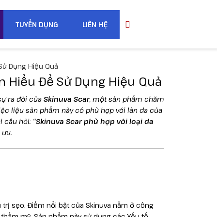
TUYỂN DỤNG
LIÊN HỆ
 Sử Dụng Hiệu Quả
ìm Hiểu Để Sử Dụng Hiệu Quả
sự ra đời của
Skinuva Scar
, một sản phẩm chăm
iệc liệu sản phẩm này có phù hợp với làn da của
i câu hỏi:
“Skinuva Scar phù hợp với loại da
 ưu.
 trị sẹo. Điểm nổi bật của Skinuva nằm ở công
uật thẩm mỹ. Sản phẩm này sử dụng các Yếu tố