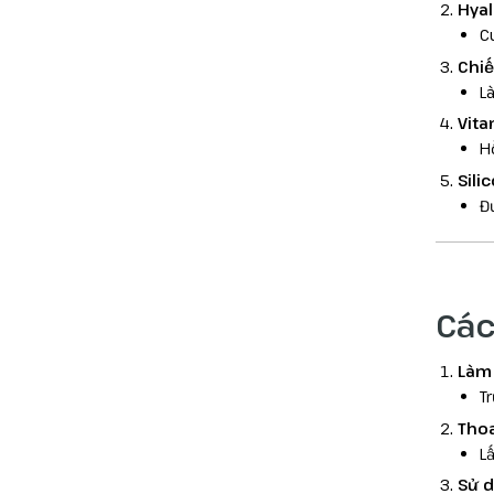
Hyal
C
Chiế
L
Vita
H
Sili
Đ
Các
Làm 
T
Tho
L
Sử 