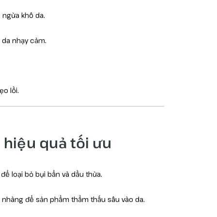
 ngừa khô da.
i da nhạy cảm.
o lồi.
 hiệu quả tối ưu
 để loại bỏ bụi bẩn và dầu thừa.
ẹ nhàng để sản phẩm thẩm thấu sâu vào da.