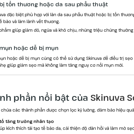
 bị tổn thương hoặc da sau phẫu thuật
uva đặc biệt phù hợp với làn da sau phẫu thuật hoặc bị tổn thương
tế bào và làm lành vết thương.
phẩm giúp giảm đỏ, ngứa và khó chịu, những triệu chứng thường t
 mụn hoặc dễ bị mụn
ụn hoặc dễ bị mụn cũng có thể sử dụng Skinuva để điều trị sẹo
nhẹ giúp giảm sẹo mà không làm tăng nguy cơ nổi mụn mới.
nh phần nổi bật của
Skinuva S
chứa các thành phần được chọn lọc kỹ lưỡng, đảm bảo hiệu quả
tố tăng trưởng nhân tạo
úp kích thích tái tạo tế bào da, cải thiện độ đàn hồi và làm mờ sẹo