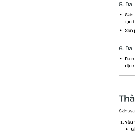
5. Da
Skin
tạo 
Sản 
6. Da
Da m
dịu 
Thà
Skinuva
Yếu 
Gi