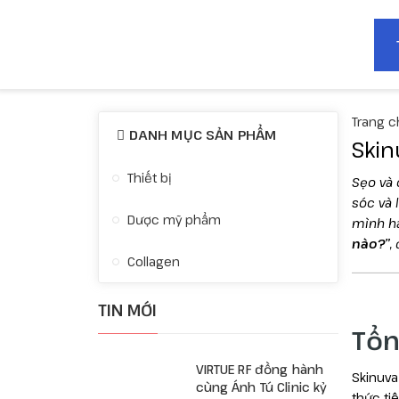
Trang c
DANH MỤC SẢN PHẨM
Skin
Thiết bị
Sẹo và 
sóc và 
Dược mỹ phẩm
mình ha
nào?”
,
Collagen
TIN MỚI
Tổn
VIRTUE RF đồng hành
Skinuva
cùng Ánh Tú Clinic kỷ
thức ti