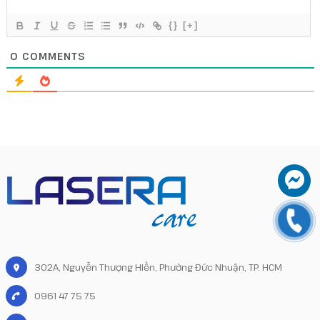
{}
[+]
0
COMMENTS
302A, Nguyễn Thượng Hiền, Phường Đức Nhuận, TP. HCM
0961 47 75 75