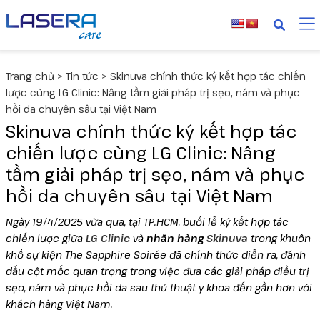
Thiết bị
MediLUX
Cyspera
Trang chủ
>
Tin tức
>
Skinuva chính thức ký kết hợp tác chiến
Deuxclair
Dược mỹ phẩm
Skinuva
lược cùng LG Clinic: Nâng tầm giải pháp trị sẹo, nám và phục
hồi da chuyên sâu tại Việt Nam
Skinuva chính thức ký kết hợp tác
Fotona
Senté
Collagen
chiến lược cùng LG Clinic: Nâng
Liftera V
tầm giải pháp trị sẹo, nám và phục
hồi da chuyên sâu tại Việt Nam
Liftera A
Ngày 19/4/2025 vừa qua, tại TP.HCM, buổi lễ ký kết hợp tác
Wonder
chiến lược giữa
LG Clinic
và
nhãn hàng
Skinuva
trong khuôn
khổ sự kiện The Sapphire Soirée đã chính thức diễn ra, đánh
dấu cột mốc quan trọng trong việc đưa các giải pháp điều trị
UltraLUX PRO
sẹo, nám và phục hồi da sau thủ thuật y khoa đến gần hơn với
khách hàng Việt Nam.
Virtue RF