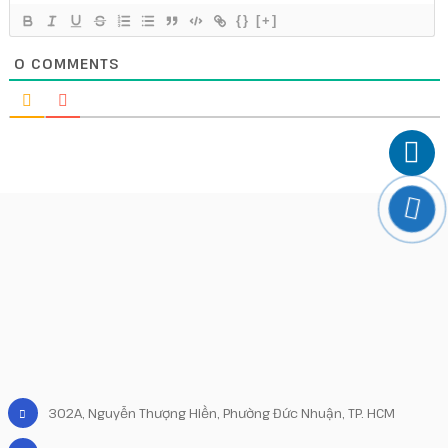
{}
[+]
0
COMMENTS
302A, Nguyễn Thượng Hiền, Phường Đức Nhuận, TP. HCM