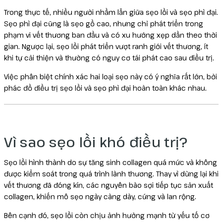
Trong thực tế, nhiều người nhầm lẫn giữa sẹo lồi và sẹo phì đại.
Sẹo phì đại cũng là sẹo gồ cao, nhưng chỉ phát triển trong
phạm vi vết thương ban đầu và có xu hướng xẹp dần theo thời
gian. Ngược lại, sẹo lồi phát triển vượt ranh giới vết thương, ít
khi tự cải thiện và thường có nguy cơ tái phát cao sau điều trị.
Việc phân biệt chính xác hai loại sẹo này có ý nghĩa rất lớn, bởi
phác đồ điều trị sẹo lồi và sẹo phì đại hoàn toàn khác nhau.
Vì sao sẹo lồi khó điều trị?
Sẹo lồi hình thành do sự tăng sinh collagen quá mức và không
được kiểm soát trong quá trình lành thương. Thay vì dừng lại khi
vết thương đã đóng kín, các nguyên bào sợi tiếp tục sản xuất
collagen, khiến mô sẹo ngày càng dày, cứng và lan rộng.
Bên cạnh đó, sẹo lồi còn chịu ảnh hưởng mạnh từ yếu tố cơ