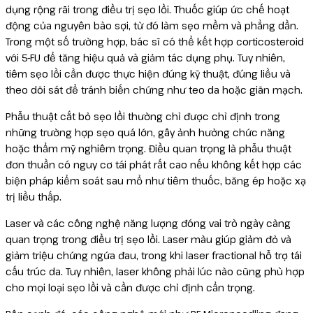
dụng rộng rãi trong điều trị sẹo lồi. Thuốc giúp ức chế hoạt
động của nguyên bào sợi, từ đó làm sẹo mềm và phẳng dần.
Trong một số trường hợp, bác sĩ có thể kết hợp corticosteroid
với 5-FU để tăng hiệu quả và giảm tác dụng phụ. Tuy nhiên,
tiêm sẹo lồi cần được thực hiện đúng kỹ thuật, đúng liều và
theo dõi sát để tránh biến chứng như teo da hoặc giãn mạch.
Phẫu thuật cắt bỏ sẹo lồi thường chỉ được chỉ định trong
những trường hợp sẹo quá lớn, gây ảnh hưởng chức năng
hoặc thẩm mỹ nghiêm trọng. Điều quan trọng là phẫu thuật
đơn thuần có nguy cơ tái phát rất cao nếu không kết hợp các
biện pháp kiểm soát sau mổ như tiêm thuốc, băng ép hoặc xạ
trị liều thấp.
Laser và các công nghệ năng lượng đóng vai trò ngày càng
quan trọng trong điều trị sẹo lồi. Laser màu giúp giảm đỏ và
giảm triệu chứng ngứa đau, trong khi laser fractional hỗ trợ tái
cấu trúc da. Tuy nhiên, laser không phải lúc nào cũng phù hợp
cho mọi loại sẹo lồi và cần được chỉ định cẩn trọng.