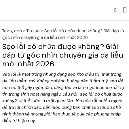
Thiết bị
MediLUX
Cyspera
Trang chủ
>
Tin tức
>
Sẹo lồi có chữa được không? Giải đáp từ
Deuxclair
Dược mỹ phẩm
Skinuva
góc nhìn chuyên gia da liễu mới nhất 2026
Sẹo lồi có chữa được không? Giải
Fotona
Senté
Collagen
đáp từ góc nhìn chuyên gia da liễu
mới nhất 2026
Liftera V
Sẹo lồi là một trong những dạng sẹo khó điều trị nhất trong
Liftera A
da liễu thẩm mỹ. Không chỉ ảnh hưởng đến thẩm mỹ, sẹo lồi
còn có thể gây ngứa, đau, căng tức và làm người bệnh mất tự
tin trong sinh hoạt hằng ngày. Câu hỏi “sẹo lồi có chữa được
Wonder
không?” vì thế luôn là mối quan tâm lớn của rất nhiều người.
Để trả lời chính xác, cần hiểu đúng bản chất sẹo lồi, cơ chế
UltraLUX PRO
hình thành và những giới hạn thực tế của các phương pháp
điều trị hiện nay.
Virtue RF