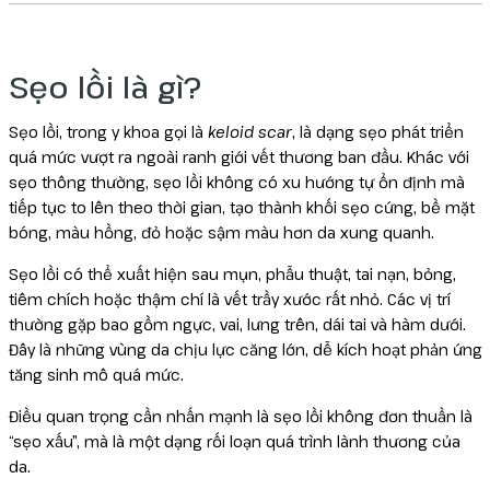
Reborn
Sẹo lồi là gì?
Sẹo lồi, trong y khoa gọi là
keloid scar
, là dạng sẹo phát triển
quá mức vượt ra ngoài ranh giới vết thương ban đầu. Khác với
sẹo thông thường, sẹo lồi không có xu hướng tự ổn định mà
tiếp tục to lên theo thời gian, tạo thành khối sẹo cứng, bề mặt
bóng, màu hồng, đỏ hoặc sậm màu hơn da xung quanh.
Sẹo lồi có thể xuất hiện sau mụn, phẫu thuật, tai nạn, bỏng,
tiêm chích hoặc thậm chí là vết trầy xước rất nhỏ. Các vị trí
thường gặp bao gồm ngực, vai, lưng trên, dái tai và hàm dưới.
Đây là những vùng da chịu lực căng lớn, dễ kích hoạt phản ứng
tăng sinh mô quá mức.
Điều quan trọng cần nhấn mạnh là sẹo lồi không đơn thuần là
“sẹo xấu”, mà là một dạng rối loạn quá trình lành thương của
da.