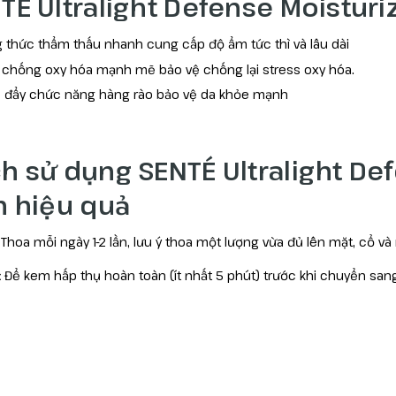
TÉ Ultralight Defense Moisturi
 thức thẩm thấu nhanh cung cấp độ ẩm tức thì và lâu dài
 chống oxy hóa mạnh mẽ bảo vệ chống lại stress oxy hóa.
 đẩy chức năng hàng rào bảo vệ da khỏe mạnh
h sử dụng SENTÉ Ultralight De
n hiệu quả
Thoa mỗi ngày 1-2 lần, lưu ý thoa một lượng vừa đủ lên mặt, cổ và
:
Để kem hấp thụ hoàn toàn (ít nhất 5 phút) trước khi chuyển san