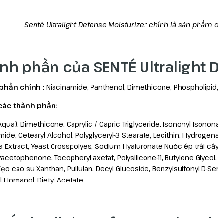
Senté Ultralight Defense Moisturizer chính là sản phẩm 
nh phần của SENTÉ Ultralight 
phần chính :
Niacinamide, Panthenol, Dimethicone, Phospholipid
 các thành phần:
qua), Dimethicone, Caprylic / Capric Triglyceride, Isononyl Isononan
mide, Cetearyl Alcohol, Polyglyceryl-3 Stearate, Lecithin, Hydroge
a Extract, Yeast Crosspolyes, Sodium Hyaluronate Nước ép trái cây,
acetophenone, Tocopheryl axetat, Polysilicone-11, Butylene Glycol,
 Kẹo cao su Xanthan, Pullulan, Decyl Glucoside, Benzylsulfonyl D-S
 Homanol, Dietyl Acetate.