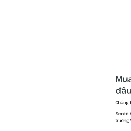
Mua
đâ
Chúng t
Senté 
trường 