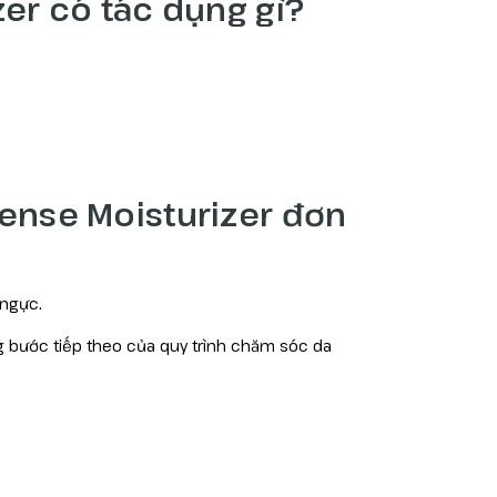
zer có tác dụng gì?
fense Moisturizer đơn
 ngực.
g bước tiếp theo của quy trình chăm sóc da