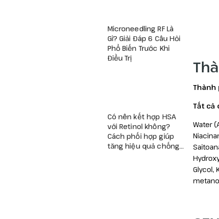
Microneedling RF Là
Gì? Giải Đáp 6 Câu Hỏi
Phổ Biến Trước Khi
Điều Trị
Thà
Thành 
Tất cả
Có nên kết hợp HSA
Water (A
với Retinol không?
Niacina
Cách phối hợp giúp
tăng hiệu quả chống
Saitoan
lão hóa và giảm kích
Hydroxy
ứng
Glycol,
metanol