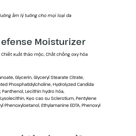
dưỡng ẩm lý tưởng cho mọi loại da
Defense Moisturizer
, Chiết xuất thảo mộc, Chất chống oxy hóa
oate, Glycerin, Glyceryl Stearate Citrate,
nated Phosphatidylcholine, Hydrolyzed Candida
 Panthenol, Lecithin hydro hóa,
 Lysolecithin, Kẹo cao su Sclerotium, Pentylene
eryl Phenoxyloetanol, Ethylamanine EDTA, Phenoxyl