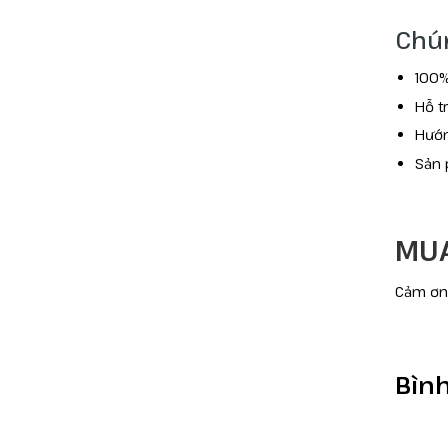
Chún
100%
Hỗ t
Hướn
Sản 
MUA
Cảm ơn 
Bình