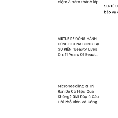
niệm 3 năm thành lập
SENTÉ U
bảo vệ 
VIRTUE RF ĐỒNG HÀNH
CÙNG BICHNA CLINIC TẠI
SỰ KIỆN "Beauty Lives
On: 11 Years Of Beauty
– A New Viva Begins"
Microneedling RF Trị
Rạn Da Có Hiệu Quả
Không? Giải Đáp 4 Câu
Hỏi Phổ Biến Về Công
Nghệ RF Vi Kim