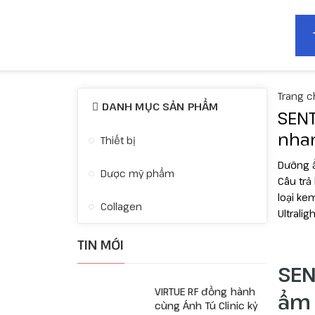
Trang c
DANH MỤC SẢN PHẨM
SENT
nhan
Thiết bị
Dưỡng ẩ
Dược mỹ phẩm
Câu trả
loại ke
Collagen
Ultrali
TIN MỚI
SEN
VIRTUE RF đồng hành
ẩm 
cùng Ánh Tú Clinic kỷ