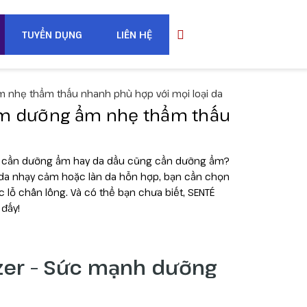
TUYỂN DỤNG
LIÊN HỆ
ẩm nhẹ thẩm thấu nhanh phù hợp với mọi loại da
 Kem dưỡng ẩm nhẹ thẩm thấu
ới cần dưỡng ẩm hay da dầu cũng cần dưỡng ẩm?
u, da nhạy cảm hoặc làn da hỗn hợp, bạn cần chọn
 lỗ chân lông. Và có thể bạn chưa biết, SENTÉ
 đấy!
izer – Sức mạnh dưỡng