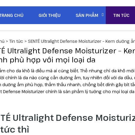
TRANG CHỦ
GIỚI THIỆU
SẢN PHẨM
TIN TỨC
hủ
>
Tin tức
>
SENTÉ Ultralight Defense Moisturizer – Kem dưỡng 
É Ultralight Defense Moisturizer –
h phù hợp với mọi loại da
m cho da khô là điều mà ai cũng biết. Thế nhưng chỉ da khô m
 lời chính là da nào cũng cần dưỡng ẩm, tuy nhiên đối với da dầ
m dưỡng ẩm phù hợp, thẩm thấu nhanh, chống bết dính gây bít tắc
ght Defense Moisturizer chính là sản phẩm lý tưởng cho mọi loại da
TÉ Ultralight Defense Moistur
tức thì