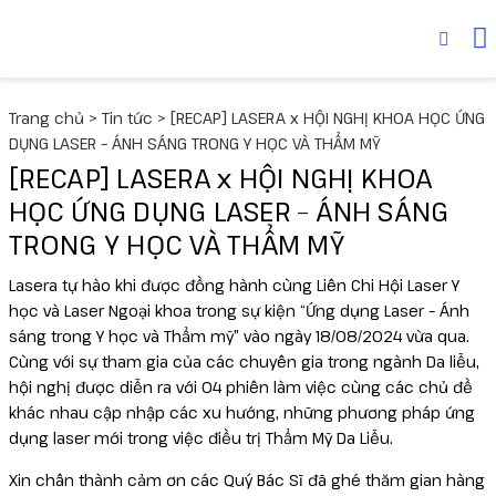
Thiết bị
MediLUX
Cyspera
Trang chủ
>
Tin tức
>
[RECAP] LASERA x HỘI NGHỊ KHOA HỌC ỨNG
Deuxclair
Dược mỹ phẩm
Skinuva
DỤNG LASER – ÁNH SÁNG TRONG Y HỌC VÀ THẨM MỸ
[RECAP] LASERA x HỘI NGHỊ KHOA
Fotona
Senté
Collagen
HỌC ỨNG DỤNG LASER – ÁNH SÁNG
TRONG Y HỌC VÀ THẨM MỸ
Liftera V
Lasera tự hào khi được đồng hành cùng Liên Chi Hội Laser Y
Liftera A
học và Laser Ngoại khoa trong sự kiện “Ứng dụng Laser – Ánh
sáng trong Y học và Thẩm mỹ” vào ngày 18/08/2024 vừa qua.
Cùng với sự tham gia của các chuyên gia trong ngành Da liễu,
Wonder
hội nghị được diễn ra với 04 phiên làm việc cùng các chủ đề
khác nhau cập nhập các xu hướng, những phương pháp ứng
UltraLUX PRO
dụng laser mới trong việc điều trị Thẩm Mỹ Da Liễu.
Virtue RF
Xin chân thành cảm ơn các Quý Bác Sĩ đã ghé thăm gian hàng