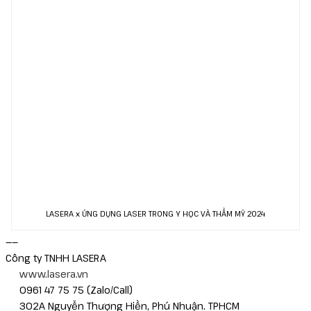
LASERA x ỨNG DỤNG LASER TRONG Y HỌC VÀ THẨM MỸ 2024
——
Công ty TNHH LASERA
www.lasera.vn
0961 47 75 75 (Zalo/Call)
302A Nguyễn Thượng Hiền, Phú Nhuận. TPHCM