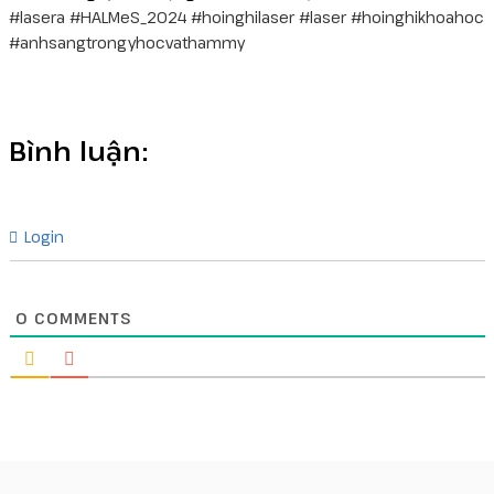
#lasera
#HALMeS_2024
#hoinghilaser
#laser
#hoinghikhoahoc
#anhsangtrongyhocvathammy
Bình luận:
Login
0
COMMENTS