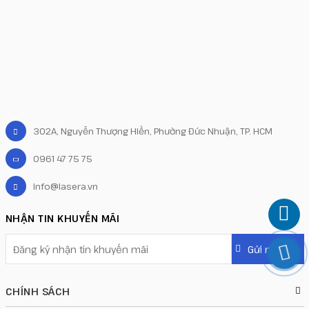
302A, Nguyễn Thượng Hiền, Phường Đức Nhuận, TP. HCM
0961 47 75 75
info@lasera.vn
NHẬN TIN KHUYẾN MÃI
CHÍNH SÁCH