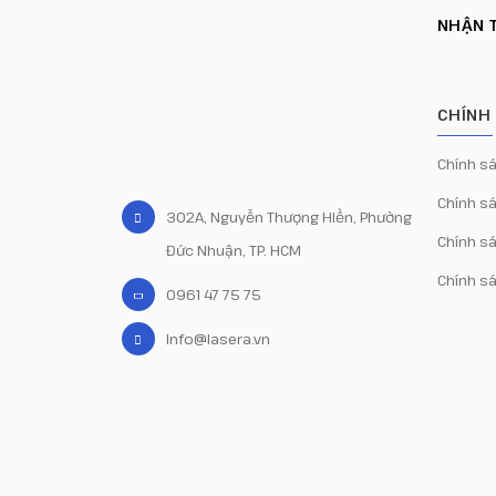
NHẬN T
CHÍNH
Chính s
Chính sá
302A, Nguyễn Thượng Hiền, Phường
Chính s
Đức Nhuận, TP. HCM
Chính s
0961 47 75 75
info@lasera.vn