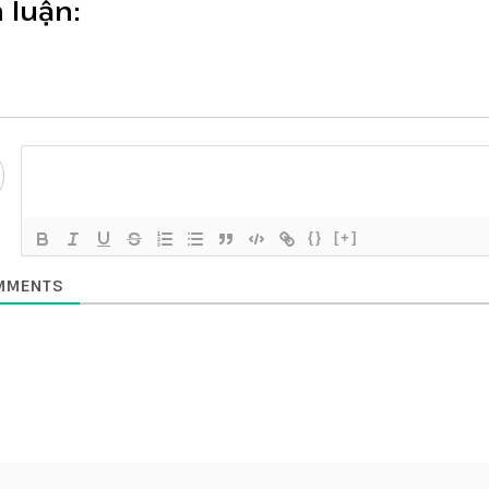
 luận:
{}
[+]
MENTS