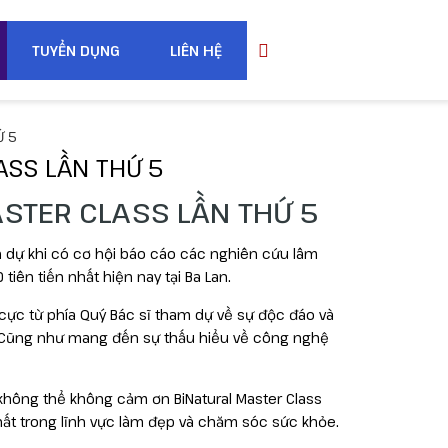
TUYỂN DỤNG
LIÊN HỆ
Ứ 5
ASS LẦN THỨ 5
ASTER CLASS LẦN THỨ 5
inh dự khi có cơ hội báo cáo các nghiên cứu lâm
ên tiến nhất hiện nay tại Ba Lan.
 cực từ phía Quý Bác sĩ tham dự về sự độc đáo và
. Cũng như mang đến sự thấu hiểu về công nghệ
 không thể không cảm ơn BiNatural Master Class
hất trong lĩnh vực làm đẹp và chăm sóc sức khỏe.