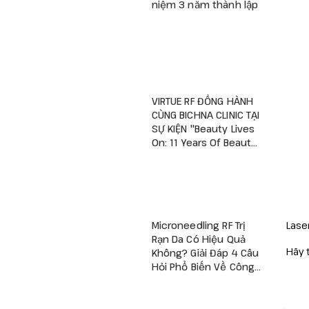
niệm 3 năm thành lập
VIRTUE RF ĐỒNG HÀNH
CÙNG BICHNA CLINIC TẠI
SỰ KIỆN "Beauty Lives
On: 11 Years Of Beauty
– A New Viva Begins"
Microneedling RF Trị
Laser
Rạn Da Có Hiệu Quả
Hãy t
Không? Giải Đáp 4 Câu
Hỏi Phổ Biến Về Công
Nghệ RF Vi Kim