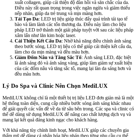
xuất collagen, giúp cải thiện độ đàn hồi và săn chắc của da.
Điều này rất quan trọng trong việc ngăn ngừa và giảm thiểu
nếp nhăn, giúp da trẻ trung và mịn màng hơn.
Tái Tạo Da
: LED trị liệu giúp thúc đẩy quá trình tái tạo tế
bào và làm lành các tổn thương da. Điều này làm cho liệu
pháp LED trở thành một giải pháp tuyệt vời sau các liệu pháp
xâm lấn như lăn kim hoặc laser.
Cải Thiện Kết Cấu Da
: Nhờ khả năng điều chỉnh ánh sáng
theo bước sóng, LED trị liệu có thể giúp cải thiện kết cấu da,
làm cho da mịn màng và đều màu hơn.
Giảm Đốm Nâu và Tăng Sắc Tố
: Ánh sáng LED, đặc biệt
là ánh sáng đỏ và ánh sáng vàng, giúp làm giảm sự xuất hiện
của các đốm nâu và tăng sắc tố, mang lại làn da sáng hơn và
đều màu hơn.
Lý Do Spa và Clinic Nên Chọn MediLUX
MediLUX không chỉ là một thiết bị trị liệu LED đơn giản mà là một
hệ thống toàn diện, cung cấp nhiều bước sóng ánh sáng khác nhau
để giải quyết các vấn đề về da từ sâu bên trong. Các spa và clinic có
thể dễ dàng sử dụng MediLUX để nâng cao chất lượng dịch vụ và
mang lại kết quả đáng kinh ngạc cho khách hàng.
Với khả năng tùy chỉnh linh hoạt, MediLUX giúp các chuyên gia
thẩm mỹ dễ dàng cá nhân hóa liệu pháp theo từng nhu cầu cụ thể