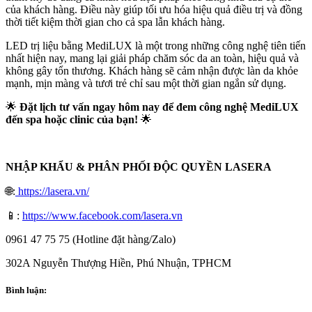
của khách hàng. Điều này giúp tối ưu hóa hiệu quả điều trị và đồng
thời tiết kiệm thời gian cho cả spa lẫn khách hàng.
LED trị liệu bằng MediLUX là một trong những công nghệ tiên tiến
nhất hiện nay, mang lại giải pháp chăm sóc da an toàn, hiệu quả và
không gây tổn thương. Khách hàng sẽ cảm nhận được làn da khỏe
mạnh, mịn màng và tươi trẻ chỉ sau một thời gian ngắn sử dụng.
🌟
Đặt lịch tư vấn ngay hôm nay để đem công nghệ MediLUX
đến spa hoặc clinic của bạn!
🌟
NHẬP KHẨU & PHÂN PHỐI ĐỘC QUYỀN LASERA
🌐:
https://lasera.vn/
📱:
https://www.facebook.com/lasera.vn
0961 47 75 75 (Hotline đặt hàng/Zalo)
302A Nguyễn Thượng Hiền, Phú Nhuận, TPHCM
Bình luận: