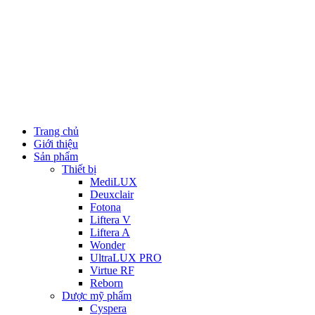
Trang chủ
Giới thiệu
Sản phẩm
Thiết bị
MediLUX
Deuxclair
Fotona
Liftera V
Liftera A
Wonder
UltraLUX PRO
Virtue RF
Reborn
Dược mỹ phẩm
Cyspera