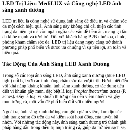
LED Trị Liệu: MediLUX và Công nghệ LED ánh
sáng xanh dương
LED trị liệu là công nghệ sử dụng ánh sáng để điều trị và chăm sóc
da một cách hiệu quả. Ánh sáng này không chỉ cải thiện các tình
trạng da hiện tại mà còn ngăn ngừa các vấn đề tiềm ẩn, mang lại làn
da khỏe mạnh và tươi trẻ. Đối với khách hàng B2B như spa, clinic,
phòng khám chăm sóc da, LED trị liệu đang ngày càng trở thành
phương pháp phổ biến và được ưa chuộng vì sự tiện lợi, an toàn và
hiệu quả.
Tác Động Của Ánh Sáng LED Xanh Dương
Trong số các loại ánh sáng LED, ánh sáng xanh dương (blue LED
light) nổi bật với các tính năng chăm sóc da vượt trội. Được biết đến
với khả năng kháng khuẩn, ánh sáng xanh dương có tác dụng tiêu
diệt vi khuẩn gây mụn, đặc biệt là loại
Propionibacterium acnes
(P.
acnes). Đây là loại vi khuẩn thường dẫn đến viêm nhiễm và gây
mụn trứng cá, một vấn đề phổ biến đối với nhiều người.
Ngoài ra, ánh sáng xanh dương còn giúp giảm viêm, làm dịu các
tình trạng sưng đỏ trên da và kiểm soát hoạt động của tuyến bã
nhờn. Với những tác động này, ánh sáng xanh dương trở thành giải
pháp hàng đầu trong điều trị mụn trứng cá, giúp da trở nên sạch sẽ,