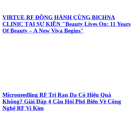
VIRTUE RF ĐỒNG HÀNH CÙNG BICHNA
CLINIC TẠI SỰ KIỆN "Beauty Lives On: 11 Years
Of Beauty – A New Viva Begins"
Microneedling RF Trị Rạn Da Có Hiệu Quả
Không? Giải Đáp 4 Câu Hỏi Phổ Biến Về Công
Nghệ RF Vi Kim