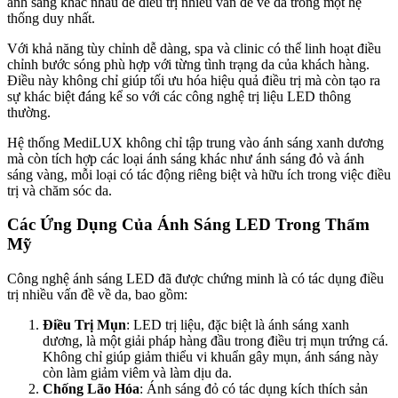
ánh sáng khác nhau để điều trị nhiều vấn đề về da trong một hệ
thống duy nhất.
Với khả năng tùy chỉnh dễ dàng, spa và clinic có thể linh hoạt điều
chỉnh bước sóng phù hợp với từng tình trạng da của khách hàng.
Điều này không chỉ giúp tối ưu hóa hiệu quả điều trị mà còn tạo ra
sự khác biệt đáng kể so với các công nghệ trị liệu LED thông
thường.
Hệ thống MediLUX không chỉ tập trung vào ánh sáng xanh dương
mà còn tích hợp các loại ánh sáng khác như ánh sáng đỏ và ánh
sáng vàng, mỗi loại có tác động riêng biệt và hữu ích trong việc điều
trị và chăm sóc da.
Các Ứng Dụng Của Ánh Sáng LED Trong Thẩm
Mỹ
Công nghệ ánh sáng LED đã được chứng minh là có tác dụng điều
trị nhiều vấn đề về da, bao gồm:
Điều Trị Mụn
: LED trị liệu, đặc biệt là ánh sáng xanh
dương, là một giải pháp hàng đầu trong điều trị mụn trứng cá.
Không chỉ giúp giảm thiểu vi khuẩn gây mụn, ánh sáng này
còn làm giảm viêm và làm dịu da.
Chống Lão Hóa
: Ánh sáng đỏ có tác dụng kích thích sản