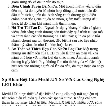
giảm sưng đỏ và đau nhức do mụn.
Điều Chỉnh Tuyến Bã Nhờn
: Một trong những yếu tố dẫn
đến mụn là do tuyến bã nhờn hoạt động quá mức, dẫn đến
dầu thừa tích tụ trên da. Ánh sáng xanh dương giúp điều
chỉnh hoạt động của tuyến bã nhờn, giảm thiểu lượng dầu
thừa, từ đó giảm khả năng hình thành mụn.
Hỗ Trợ Tái Tạo Da
: Ngoài tác dụng kháng khuẩn và giảm
viêm, ánh sáng xanh dương còn thúc đẩy quá trình tái tạo mô
và chữa lành các tổn thương da. Điều này giúp da phục hồi
nhanh chóng sau tổn thương, đặc biệt là sau các liệu pháp
thẩm mỹ xâm lấn như lăn kim hoặc laser.
An Toàn và Thích Hợp Cho Nhiều Loại Da
: Một trong
những ưu điểm lớn của LED trị liệu là tính an toàn và khả
năng phù hợp với nhiều loại da khác nhau. Ánh sáng xanh
dương ít gây kích ứng, không làm tổn thương da và đặc biệt
hữu ích cho những người có làn da dầu, da mụn hoặc da nhạy
cảm.
Sự Khác Biệt Của MediLUX So Với Các Công Nghệ
LED Khác
MediLUX được thiết kế đặc biệt để cung cấp một trải nghiệm trị
liệu toàn diện và hiệu quả cho các spa và clinic. Không chỉ đơn
thuần là một máy LED trị liệu, MediLUX kết hợp nhiều bước sóng