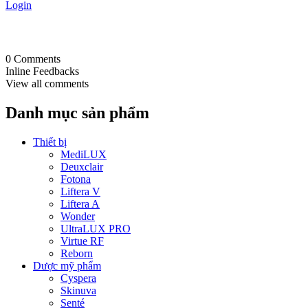
Login
0
Comments
Inline Feedbacks
View all comments
Danh mục sản phẩm
Thiết bị
MediLUX
Deuxclair
Fotona
Liftera V
Liftera A
Wonder
UltraLUX PRO
Virtue RF
Reborn
Dược mỹ phẩm
Cyspera
Skinuva
Senté