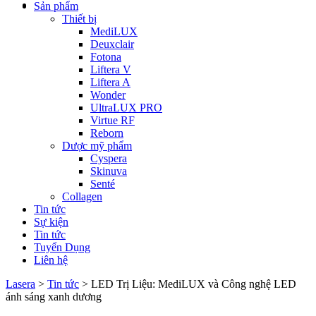
Sản phẩm
Thiết bị
MediLUX
Deuxclair
Fotona
Liftera V
Liftera A
Wonder
UltraLUX PRO
Virtue RF
Reborn
Dược mỹ phẩm
Cyspera
Skinuva
Senté
Collagen
Tin tức
Sự kiện
Tin tức
Tuyển Dụng
Liên hệ
Lasera
>
Tin tức
>
LED Trị Liệu: MediLUX và Công nghệ LED
ánh sáng xanh dương