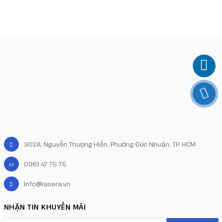
302A, Nguyễn Thượng Hiền, Phường Đức Nhuận, TP. HCM
0961 47 75 75
info@lasera.vn
NHẬN TIN KHUYẾN MÃI