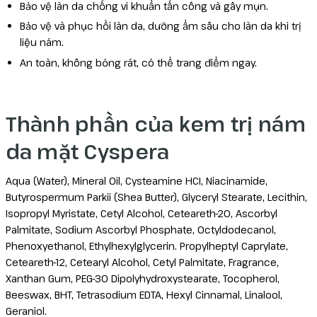
Bảo vệ làn da chống vi khuẩn tấn công và gây mụn.
Bảo vệ và phục hồi làn da, dưỡng ẩm sâu cho làn da khi trị
liệu nám.
An toàn, không bỏng rát, có thể trang điểm ngay.
Thành phần của kem trị nám
da mặt Cyspera
Aqua (Water), Mineral Oil, Cysteamine HCI, Niacinamide,
Butyrospermum Parkii (Shea Butter), Glyceryl Stearate, Lecithin,
Isopropyl Myristate, Cetyl Alcohol, Ceteareth-20, Ascorbyl
Palmitate, Sodium Ascorbyl Phosphate, Octyldodecanol,
Phenoxyethanol, Ethylhexylglycerin. Propylheptyl Caprylate,
Ceteareth-12, Cetearyl Alcohol, Cetyl Palmitate, Fragrance,
Xanthan Gum, PEG-30 Dipolyhydroxystearate, Tocopherol,
Beeswax, BHT, Tetrasodium EDTA, Hexyl Cinnamal, Linalool,
Geraniol.