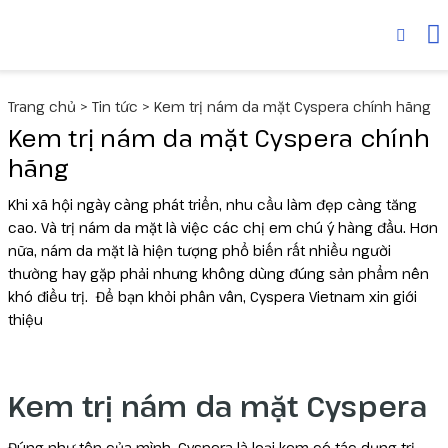
Thiết bị
MediLUX
Cyspera
Trang chủ
>
Tin tức
>
Kem trị nám da mặt Cyspera chính hãng
Deuxclair
Dược mỹ phẩm
Skinuva
Kem trị nám da mặt Cyspera chính
hãng
Fotona
Senté
Collagen
Khi xã hội ngày càng phát triển, nhu cầu làm đẹp càng tăng
cao. Và trị nám da mặt là việc các chị em chú ý hàng đầu. Hơn
Liftera V
nữa, nám da mặt là hiện tượng phổ biến rất nhiều người
thường hay gặp phải nhưng không dùng đúng sản phẩm nên
Liftera A
khó điều trị. Để bạn khỏi phân vân, Cyspera Vietnam xin giới
thiệu
Wonder
UltraLUX PRO
Kem trị nám da mặt Cyspera
Virtue RF
Đúng như tên của mình, Cyspera là loại kem có tác dụng trị