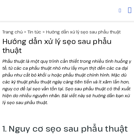
Thiết bị
MediLUX
Cyspera
Trang chủ
>
Tin tức
>
Hướng dẫn xử lý sẹo sau phẫu thuật
Deuxclair
Dược mỹ phẩm
Skinuva
Hướng dẫn xử lý sẹo sau phẫu
thuật
Fotona
Senté
Collagen
Phẫu thuật là một quy trình cần thiết trong nhiều tình huống y
tế, từ các ca phẫu thuật nhỏ như lấy mụn thịt đến các ca đại
Liftera V
phẫu như cắt bỏ khối u hoặc phẫu thuật chỉnh hình. Mặc dù
các kỹ thuật phẫu thuật ngày càng tiên tiến và ít xâm lấn hơn,
Liftera A
nguy cơ để lại sẹo vẫn tồn tại. Sẹo sau phẫu thuật có thể xuất
hiện do nhiều nguyên nhân. Bài viết này sẽ hướng dẫn bạn xử
Wonder
lý sẹo sau phẫu thuật.
UltraLUX PRO
1. Nguy cơ sẹo sau phẫu thuật
Virtue RF