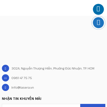
302A, Nguyễn Thượng Hiền, Phường Đức Nhuận, TP. HCM
0961 47 75 75
info@lasera.vn
NHẬN TIN KHUYẾN MÃI