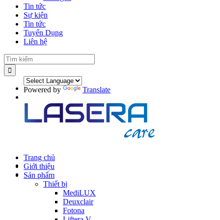
Tin tức
Sự kiện
Tin tức
Tuyển Dụng
Liên hệ
Powered by
Translate
Trang chủ
Giới thiệu
Sản phẩm
Thiết bị
MediLUX
Deuxclair
Fotona
Liftera V