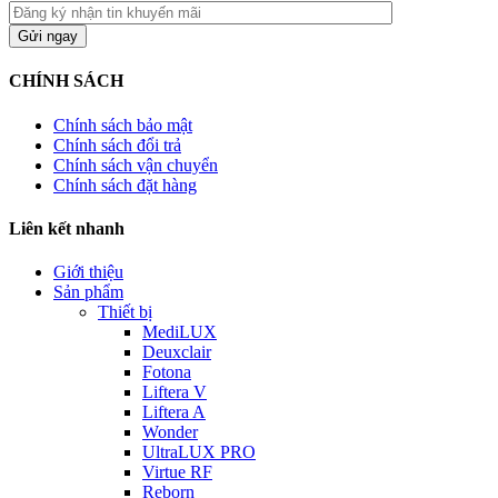
CHÍNH SÁCH
Chính sách bảo mật
Chính sách đổi trả
Chính sách vận chuyển
Chính sách đặt hàng
Liên kết nhanh
Giới thiệu
Sản phẩm
Thiết bị
MediLUX
Deuxclair
Fotona
Liftera V
Liftera A
Wonder
UltraLUX PRO
Virtue RF
Reborn