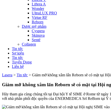
Liftera A
Wonder
UltraLUX PRO
Virtue RF
Reborn
Dược mỹ phẩm
Cyspera
Skinuva
Senté
Collagen
Tin tức
Sự kiện
Tin tức
Tuyển Dụng
Liên hệ
Lasera
>
Tin tức
>
Giảm mỡ không xâm lấn Reborn sẽ có mặt tại Hộ
Giảm mỡ không xâm lấn Reborn sẽ có mặt tại Hội n
Hãy tham gia cùng chúng tôi tại Đại hội Y tế SIME ở Rome từ ngày 1
với nhà phân phối độc quyền của ENERMEDICA Srl ReBorn tại Ý tr