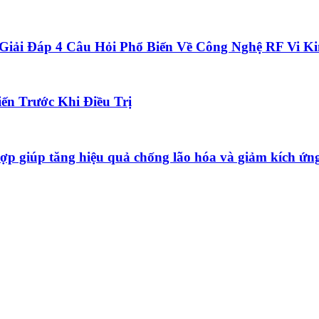
Giải Đáp 4 Câu Hỏi Phổ Biến Về Công Nghệ RF Vi K
ến Trước Khi Điều Trị
ợp giúp tăng hiệu quả chống lão hóa và giảm kích ứn