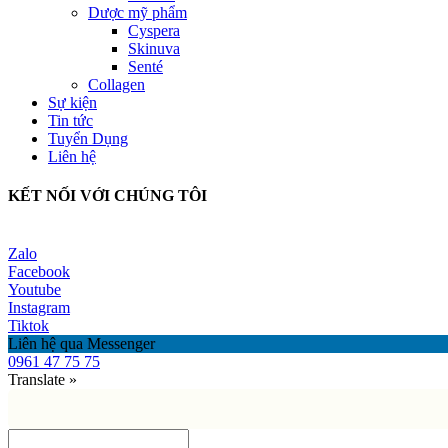
Dược mỹ phẩm
Cyspera
Skinuva
Senté
Collagen
Sự kiện
Tin tức
Tuyển Dụng
Liên hệ
KẾT NỐI VỚI CHÚNG TÔI
Zalo
Facebook
Youtube
Instagram
Tiktok
Liên hệ qua Messenger
0961 47 75 75
Translate »