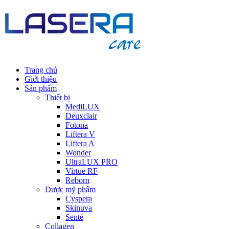
Trang chủ
Giới thiệu
Sản phẩm
Thiết bị
MediLUX
Deuxclair
Fotona
Liftera V
Liftera A
Wonder
UltraLUX PRO
Virtue RF
Reborn
Dược mỹ phẩm
Cyspera
Skinuva
Senté
Collagen