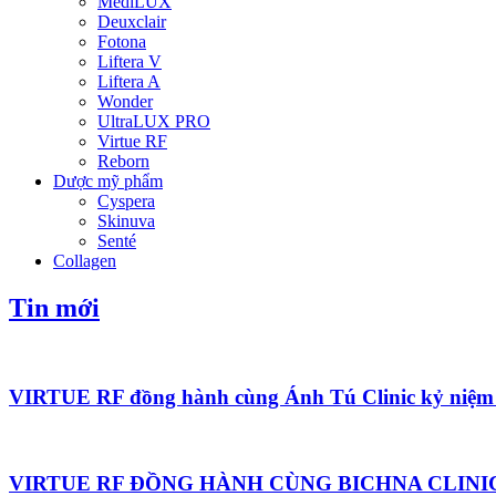
MediLUX
Deuxclair
Fotona
Liftera V
Liftera A
Wonder
UltraLUX PRO
Virtue RF
Reborn
Dược mỹ phẩm
Cyspera
Skinuva
Senté
Collagen
Tin mới
VIRTUE RF đồng hành cùng Ánh Tú Clinic kỷ niệm 
VIRTUE RF ĐỒNG HÀNH CÙNG BICHNA CLINIC TẠI S