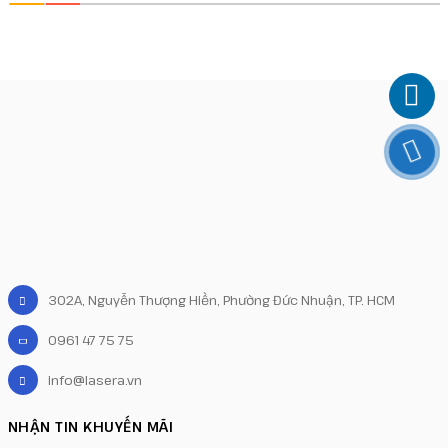
302A, Nguyễn Thượng Hiền, Phường Đức Nhuận, TP. HCM
0961 47 75 75
info@lasera.vn
NHẬN TIN KHUYẾN MÃI