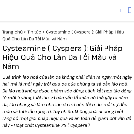
Thiết bị
MediLUX
Cyspera
Trang chủ
>
Tin tức
>
Cysteamine ( Cyspera ): Giải Pháp Hiệu
Deuxclair
Dược mỹ phẩm
Skinuva
Quả Cho Làn Da Tối Màu và Nám
Cysteamine ( Cyspera ): Giải Pháp
Fotona
Senté
Collagen
Hiệu Quả Cho Làn Da Tối Màu và
Nám
Liftera V
Quá trình lão hoá của làn da không phải diễn ra ngày một ngày
Liftera A
hai, mà là mỗi ngày trôi qua, da của chúng ta sẽ dần lão hoá.
Da lão hoá không được chăm sóc đúng cách kết hợp tác động
từ môi trường, tuổi tác, và các yếu tố khác có thể gây ra nám
Wonder
da, tàn nhang và làm cho làn da trở nên tối màu, mất sự đều
màu và tươi tắn rạng rỡ. Tuy nhiên, không phải ai cũng biết
UltraLUX PRO
rằng có một giải pháp hiệu quả và an toàn để giảm bớt vấn đề
này – Hoạt chất Cysteamine 7% ( Cyspera ).
Virtue RF