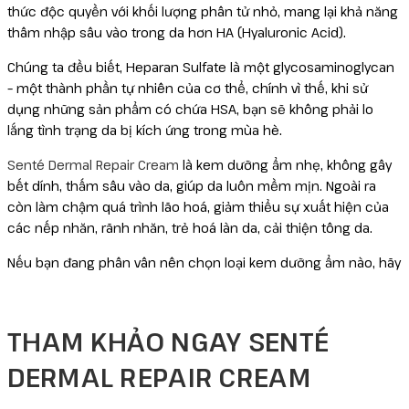
thức độc quyền với khối lượng phân tử nhỏ, mang lại khả năng
thâm nhập sâu vào trong da hơn HA (Hyaluronic Acid).
Chúng ta đều biết, Heparan Sulfate là một glycosaminoglycan
– một thành phần tự nhiên của cơ thể, chính vì thế, khi sử
dụng những sản phẩm có chứa HSA, bạn sẽ không phải lo
lắng tình trạng da bị kích ứng trong mùa hè.
Senté Dermal Repair Cream
là kem dưỡng ẩm nhẹ, không gây
bết dính, thấm sâu vào da, giúp da luôn mềm mịn. Ngoài ra
còn làm chậm quá trình lão hoá, giảm thiểu sự xuất hiện của
các nếp nhăn, rãnh nhăn, trẻ hoá làn da, cải thiện tông da.
Nếu bạn đang phân vân nên chọn loại kem dưỡng ẩm nào, hãy
THAM KHẢO NGAY SENTÉ
DERMAL REPAIR CREAM