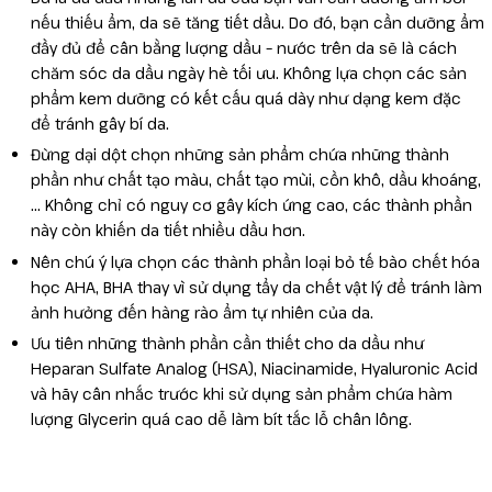
nếu thiếu ẩm, da sẽ tăng tiết dầu. Do đó, bạn cần dưỡng ẩm
đầy đủ để cân bằng lượng dầu – nước trên da sẽ là cách
chăm sóc da dầu ngày hè tối ưu. Không lựa chọn các sản
phẩm kem dưỡng có kết cấu quá dày như dạng kem đặc
để tránh gây bí da.
Đừng dại dột chọn những sản phẩm chứa những thành
phần như chất tạo màu, chất tạo mùi, cồn khô, dầu khoáng,
… Không chỉ có nguy cơ gây kích ứng cao, các thành phần
này còn khiến da tiết nhiều dầu hơn.
Nên chú ý lựa chọn các thành phần loại bỏ tế bào chết hóa
học AHA, BHA thay vì sử dụng tẩy da chết vật lý để tránh làm
ảnh hưởng đến hàng rào ẩm tự nhiên của da.
Ưu tiên những thành phần cần thiết cho da dầu như
Heparan Sulfate Analog (HSA), Niacinamide, Hyaluronic Acid
và hãy cân nhắc trước khi sử dụng sản phẩm chứa hàm
lượng Glycerin quá cao dễ làm bít tắc lỗ chân lông.