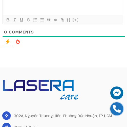
{}
[+]
0
COMMENTS
302A, Nguyễn Thượng Hiền, Phường Đức Nhuận, TP. HCM