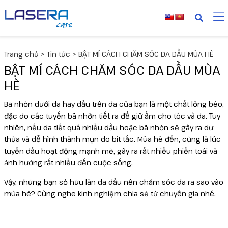
Thiết bị
MediLUX
Cyspera
Trang chủ
>
Tin tức
>
BẬT MÍ CÁCH CHĂM SÓC DA DẦU MÙA HÈ
Deuxclair
Dược mỹ phẩm
Skinuva
BẬT MÍ CÁCH CHĂM SÓC DA DẦU MÙA
HÈ
Fotona
Senté
Collagen
Bã nhờn dưới da hay dầu trên da của bạn là một chất lỏng béo,
đặc do các tuyến bã nhờn tiết ra để giữ ẩm cho tóc và da. Tuy
Liftera V
nhiên, nếu da tiết quá nhiều dầu hoặc bã nhờn sẽ gây ra dư
thừa và dễ hình thành mụn do bít tắc. Mùa hè đến, cũng là lúc
Liftera A
tuyến dầu hoạt động mạnh mẽ, gây ra rất nhiều phiền toái và
ảnh hưởng rất nhiều đến cuộc sống.
Wonder
Vậy, những bạn sở hữu làn da dầu nên chăm sóc da ra sao vào
mùa hè? Cùng nghe kinh nghiệm chia sẻ từ chuyên gia nhé.
UltraLUX PRO
Virtue RF