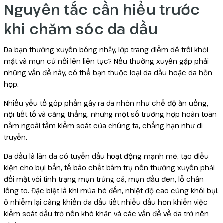
Nguyên tắc cần hiểu trước
Reborn
khi chăm sóc da dầu
Da bạn thường xuyên bóng nhẫy, lớp trang điểm dễ trôi khỏi
mặt và mụn cứ nổi lên liên tục? Nếu thường xuyên gặp phải
những vấn đề này, có thể bạn thuộc loại da dầu hoặc da hỗn
hợp.
Nhiều yếu tố góp phần gây ra da nhờn như chế độ ăn uống,
nội tiết tố và căng thẳng, nhưng một số trường hợp hoàn toàn
nằm ngoài tầm kiểm soát của chúng ta, chẳng hạn như di
truyền.
Da dầu là làn da có tuyến dầu hoạt động mạnh mẽ, tạo điều
kiện cho bụi bẩn, tế bào chết bám trụ nên thường xuyên phải
đối mặt với tình trạng mụn trứng cá, mụn đầu đen, lỗ chân
lông to. Đặc biệt là khi mùa hè đến, nhiệt độ cao cùng khói bụi,
ô nhiễm lại càng khiến da dầu tiết nhiều dầu hơn khiến việc
kiểm soát dầu trở nên khó khăn và các vấn đề về da trở nên