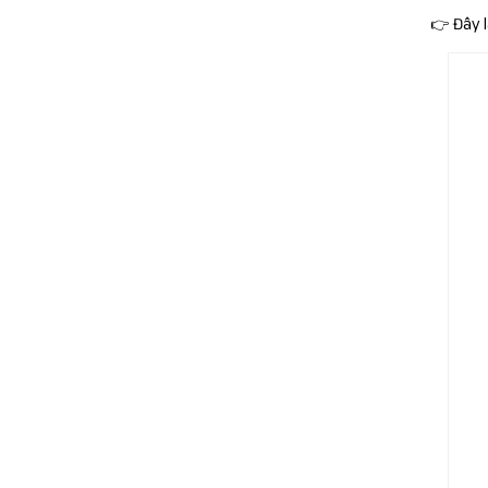
👉 Đây 