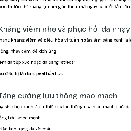
ảm đỏ tức thì
, mang lại cảm giác thoải mái ngay từ buổi đầu tiên.
 Kháng viêm nhẹ và phục hồi da nhạ
 năng
kháng viêm và điều hòa vi tuần hoàn
, ánh sáng xanh lá 
ỏng, nhạy cảm, dễ kích ứng
iêm da tiếp xúc hoặc da đang “stress”
au điều trị lăn kim, peel hóa học
. Tăng cường lưu thông mao mạch
g sinh học xanh lá cải thiện sự lưu thông của mao mạch dưới da,
ồng hào, khỏe mạnh
thiện tình trạng da xỉn màu