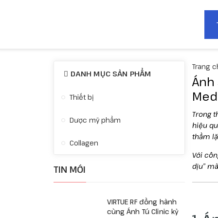
Trang c
DANH MỤC SẢN PHẨM
Ánh 
Med
Thiết bị
Trong t
Dược mỹ phẩm
hiệu qu
thầm lặ
Collagen
Với côn
dịu” mà
TIN MỚI
VIRTUE RF đồng hành
cùng Ánh Tú Clinic kỷ