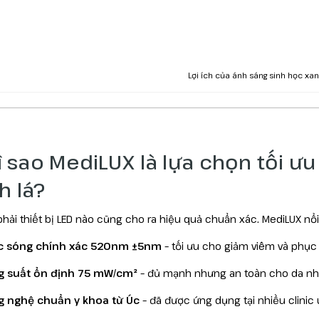
Lợi ích của ánh sáng sinh học xan
Vì sao MediLUX là lựa chọn tối ư
h lá?
hải thiết bị LED nào cũng cho ra hiệu quả chuẩn xác. MediLUX nổi
c sóng chính xác 520nm ±5nm
– tối ưu cho giảm viêm và phục
 suất ổn định 75 mW/cm²
– đủ mạnh nhưng an toàn cho da n
 nghệ chuẩn y khoa từ Úc
– đã được ứng dụng tại nhiều clinic u