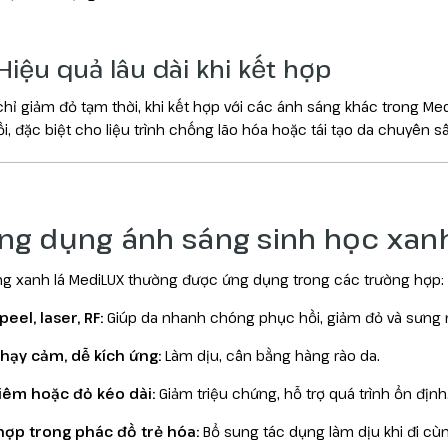
 Hiệu quả lâu dài khi kết hợp
hỉ giảm đỏ tạm thời, khi kết hợp với các ánh sáng khác trong Med
i, đặc biệt cho liệu trình chống lão hóa hoặc tái tạo da chuyên sâ
Ứng dụng ánh sáng sinh học xanh
g xanh lá MediLUX thường được ứng dụng trong các trường hợp:
peel, laser, RF:
Giúp da nhanh chóng phục hồi, giảm đỏ và sưng 
hạy cảm, dễ kích ứng:
Làm dịu, cân bằng hàng rào da.
iêm hoặc đỏ kéo dài:
Giảm triệu chứng, hỗ trợ quá trình ổn định
hợp trong phác đồ trẻ hóa:
Bổ sung tác dụng làm dịu khi đi cù