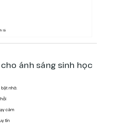
h lá
u cho ánh sáng sinh học
 bật nhờ:
 hồi
hạy cảm
y tín