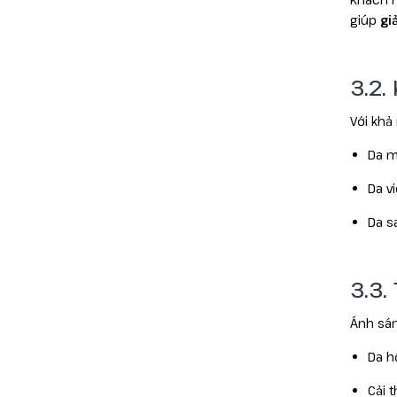
giúp
gi
3.2.
Với khả
Da m
Da v
Da s
3.3
Ánh sán
Da h
Cải 