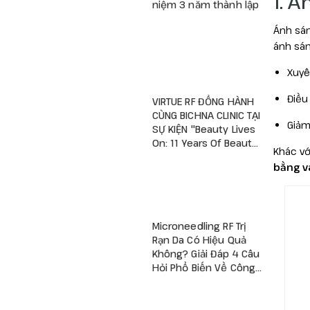
1. 
niệm 3 năm thành lập
Ánh sán
ánh sán
Xuyê
Điều
VIRTUE RF ĐỒNG HÀNH
CÙNG BICHNA CLINIC TẠI
Giảm
SỰ KIỆN "Beauty Lives
On: 11 Years Of Beauty
Khác vớ
– A New Viva Begins"
bằng v
Microneedling RF Trị
Rạn Da Có Hiệu Quả
Không? Giải Đáp 4 Câu
Hỏi Phổ Biến Về Công
Nghệ RF Vi Kim