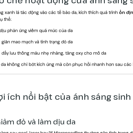
g xanh lá tác động vào các tế bào da, kích thích quá trình
ổn đị
Cụ thể:
dịu phản ứng viêm quá mức của da
 giãn mao mạch và tình trạng đỏ da
 đẩy lưu thông máu nhẹ nhàng, tăng oxy cho mô da
 da không chỉ bớt kích ứng mà còn phục hồi nhanh hơn sau các li
Lợi ích nổi bật của ánh sáng sin
 Giảm đỏ và làm dịu da
àng sau peel, laser hay RF Microneedling thường gặp tình trạng đ