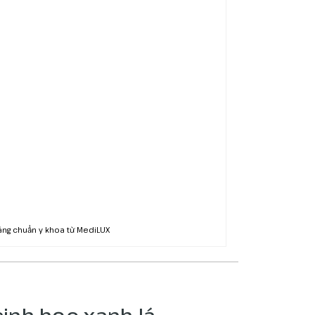
sáng chuẩn y khoa từ MediLUX
inh học xanh lá