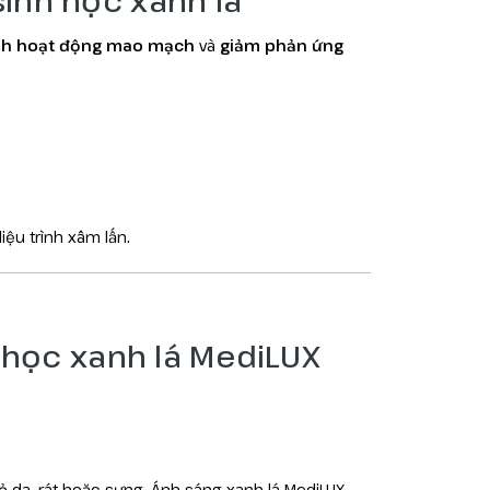
nh hoạt động mao mạch
và
giảm phản ứng
ệu trình xâm lấn.
h học xanh lá MediLUX
ỏ da, rát hoặc sưng. Ánh sáng xanh lá MediLUX