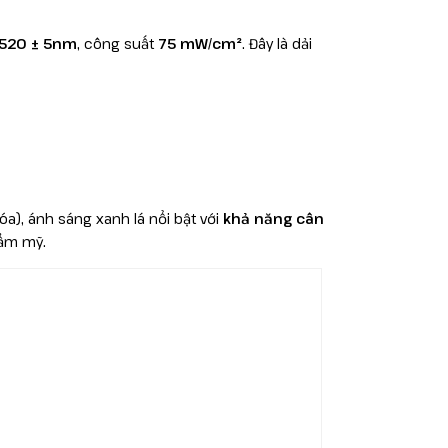
520 ± 5nm
, công suất
75 mW/cm²
. Đây là dải
a), ánh sáng xanh lá nổi bật với
khả năng cân
hẩm mỹ.