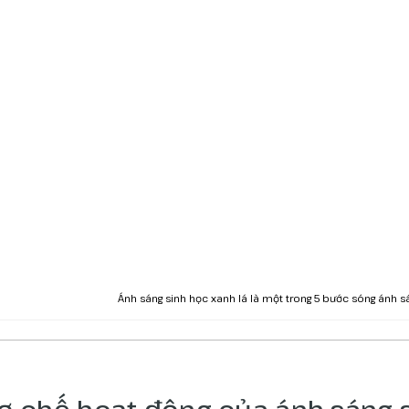
Ánh sáng sinh học xanh lá là một trong 5 bước sóng ánh 
Cơ chế hoạt động của ánh sáng s