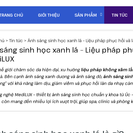
TRANG CHỦ
GIỚI THIỆU
SẢN PHẨM
TIN TỨC
hủ
>
Tin tức
>
Ánh sáng sinh học xanh lá – Liệu pháp phục hồi và
sáng sinh học xanh lá – Liệu pháp ph
iLUX
hế giới chăm sóc da hiện đại, xu hướng
liệu pháp không xâm lấ
ả. Bên cạnh ánh sáng xanh dương và ánh sáng đỏ,
ánh sáng sin
ng” với khả năng làm dịu, giảm viêm và phục hồi làn da nhạy cả
g nghệ MediLUX – thiết bị ánh sáng sinh học chuẩn y khoa từ Úc –
 còn mang đến nhiều lợi ích vượt trội, giúp spa, clinic và phòng