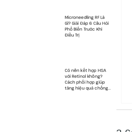
Microneedling RF Là
Gì? Giải Đáp 6 Câu Hỏi
Phổ Biến Trước Khi
Điều Trị
Có nên kết hợp HSA
với Retinol không?
Cách phối hợp giúp
tăng hiệu quả chống
lão hóa và giảm kích
ứng
2. 