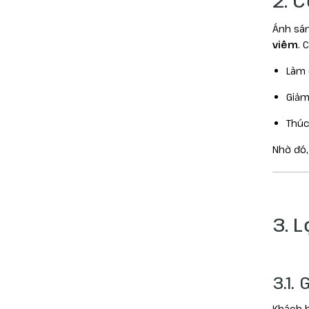
Ánh sán
viêm
. 
Làm 
Giảm
Thúc
Nhờ đó,
3. 
3.1.
Khách h