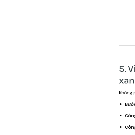
5. 
xan
Không p
Bướ
Công
Công