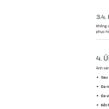
3.4.
Không c
phục hồ
4. 
Ánh sán
Sau 
Da n
Da v
Kết 