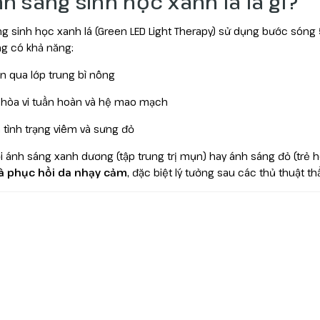
Ánh sáng sinh học xanh lá là gì?
g sinh học xanh lá (Green LED Light Therapy) sử dụng bước sóng
g có khả năng:
n qua lớp trung bì nông
 hòa vi tuần hoàn và hệ mao mạch
 tình trạng viêm và sưng đỏ
i ánh sáng xanh dương (tập trung trị mụn) hay ánh sáng đỏ (trẻ hó
à phục hồi da nhạy cảm
, đặc biệt lý tưởng sau các thủ thuật t