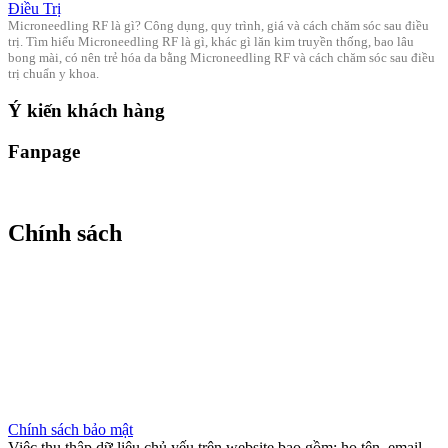
Điều Trị
Microneedling RF là gì? Công dụng, quy trình, giá và cách chăm sóc sau điều
trị. Tìm hiểu Microneedling RF là gì, khác gì lăn kim truyền thống, bao lâu
bong mài, có nên trẻ hóa da bằng Microneedling RF và cách chăm sóc sau điều
trị chuẩn y khoa.
Ý kiến khách hàng
Fanpage
Chính sách
Chính sách bảo mật
Việc thu thập dữ liệu chủ yếu trên website bao gồm: họ tên, email,