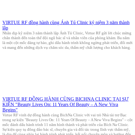
VIRTUE RF đồng hành cùng Ánh Tú Clinic kỷ niệm 3 năm thành
lập
Nhân dịp kỷ niệm 3 năm thành lập Ánh Tú Clinic, Virtue RF gửi lời chúc mừng
chân thành đến toàn thể đội ngũ bác sĩ và nhân viên của phòng khám. Ba năm
là một cột mốc đáng tự hào, ghi dấu hành trình không ngừng phát triển, đổi mới
và mang đến những dịch vụ chăm sóc da, thẩm mỹ chất lượng cho khách hàng.
VIRTUE RF ĐỒNG HÀNH CÙNG BICHNA CLINIC TẠI SỰ
KIỆN "Beauty Lives On: 11 Years Of Beauty – A New Viva
Begins"
Virtue RF vinh dự đồng hành cùng BichNa Clinic với vai trò Nhà tài trợ Bạc
trong sự kiện "Beauty Lives On: 11 Years Of Beauty – A New Viva Begins" – cột
mốc đánh dấu hành trình 11 năm hình thành và phát triển của Bích Na Clinic.
Sự kiện quy tụ đông đảo bác sĩ, chuyên gia và đối tác trong lĩnh vực thẩm mỹ,
là dịp để cùng nhìn lại hành trình phát triển, kết nối chuyên môn và hướng đến