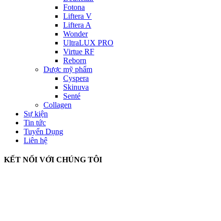
Fotona
Liftera V
Liftera A
Wonder
UltraLUX PRO
Virtue RF
Reborn
Dược mỹ phẩm
Cyspera
Skinuva
Senté
Collagen
Sự kiện
Tin tức
Tuyển Dụng
Liên hệ
KẾT NỐI VỚI CHÚNG TÔI