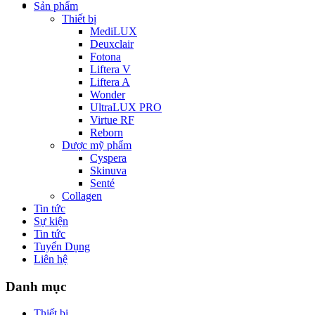
Sản phẩm
Thiết bị
MediLUX
Deuxclair
Fotona
Liftera V
Liftera A
Wonder
UltraLUX PRO
Virtue RF
Reborn
Dược mỹ phẩm
Cyspera
Skinuva
Senté
Collagen
Tin tức
Sự kiện
Tin tức
Tuyển Dụng
Liên hệ
Danh mục
Thiết bị