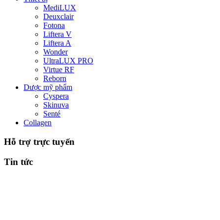
MediLUX
Deuxclair
Fotona
Liftera V
Liftera A
Wonder
UltraLUX PRO
Virtue RF
Reborn
Dược mỹ phẩm
Cyspera
Skinuva
Senté
Collagen
Hỗ trợ trực tuyến
Tin tức