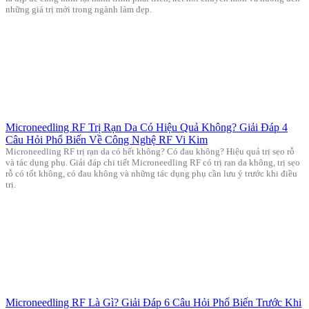
những giá trị mới trong ngành làm đẹp.
Microneedling RF Trị Rạn Da Có Hiệu Quả Không? Giải Đáp 4
Câu Hỏi Phổ Biến Về Công Nghệ RF Vi Kim
Microneedling RF trị rạn da có hết không? Có đau không? Hiệu quả trị sẹo rỗ
và tác dụng phụ. Giải đáp chi tiết Microneedling RF có trị rạn da không, trị sẹo
rỗ có tốt không, có đau không và những tác dụng phụ cần lưu ý trước khi điều
trị.
Microneedling RF Là Gì? Giải Đáp 6 Câu Hỏi Phổ Biến Trước Khi