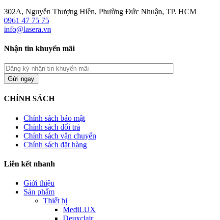
302A, Nguyễn Thượng Hiền, Phường Đức Nhuận, TP. HCM
0961 47 75 75
info@lasera.vn
Nhận tin khuyến mãi
CHÍNH SÁCH
Chính sách bảo mật
Chính sách đổi trả
Chính sách vận chuyển
Chính sách đặt hàng
Liên kết nhanh
Giới thiệu
Sản phẩm
Thiết bị
MediLUX
Deuxclair