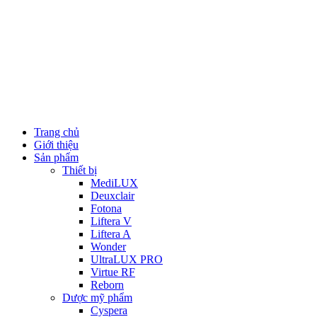
Trang chủ
Giới thiệu
Sản phẩm
Thiết bị
MediLUX
Deuxclair
Fotona
Liftera V
Liftera A
Wonder
UltraLUX PRO
Virtue RF
Reborn
Dược mỹ phẩm
Cyspera